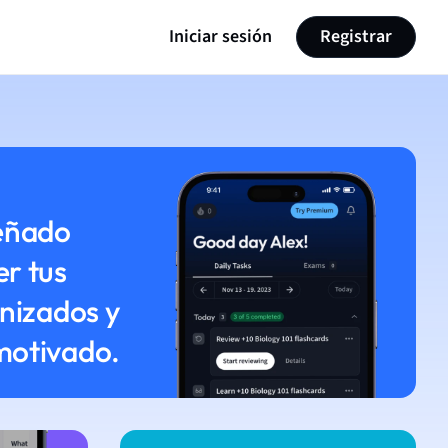
Iniciar sesión
Registrar
eñado
r tus
nizados y
motivado.