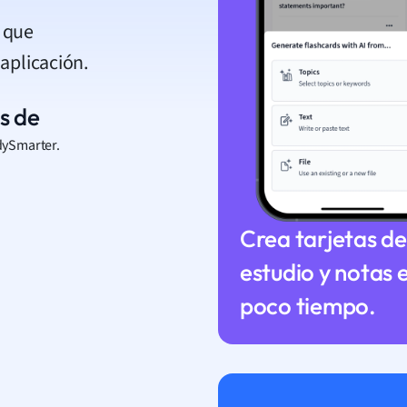
o que
 aplicación.
s de
dySmarter.
Crea tarjetas de
estudio y notas 
poco tiempo.