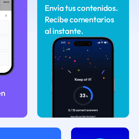
Envía tus contenidos.
Recibe comentarios
al instante.
en