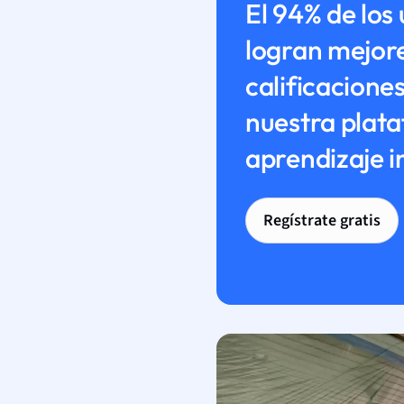
El 94% de los
logran mejor
calificaciones
nuestra plat
aprendizaje i
Regístrate gratis