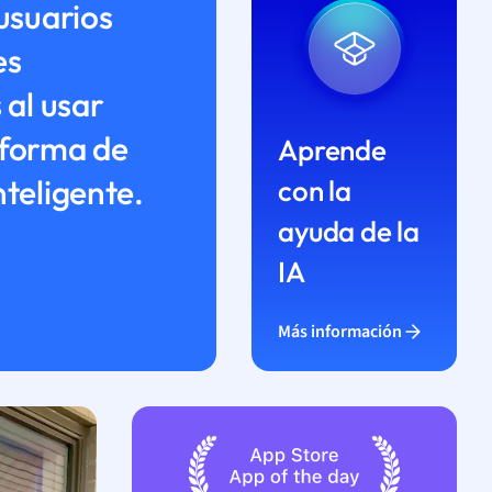
 usuarios
es
 al usar
aforma de
Aprende
nteligente.
con la
ayuda de la
IA
Más información