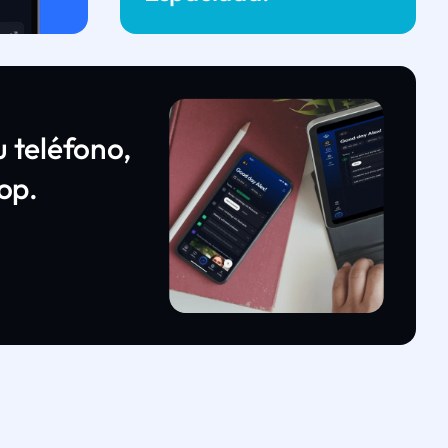
 teléfono,
top.