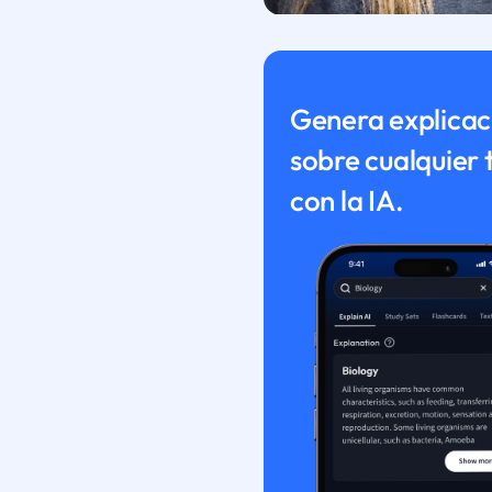
Genera explicac
sobre cualquier
con la IA.