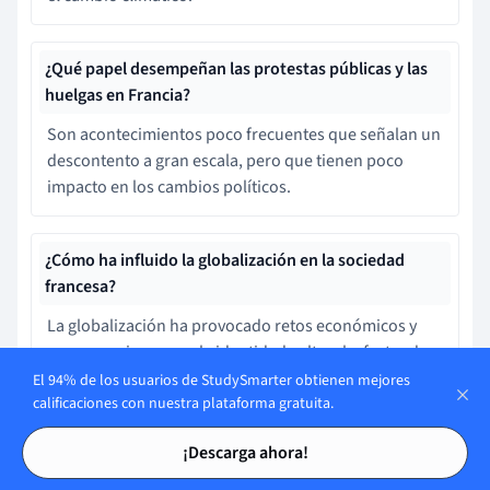
¿Qué papel desempeñan las protestas públicas y las
huelgas en Francia?
Son acontecimientos poco frecuentes que señalan un
descontento a gran escala, pero que tienen poco
impacto en los cambios políticos.
¿Cómo ha influido la globalización en la sociedad
francesa?
La globalización ha provocado retos económicos y
preocupaciones por la identidad cultural, afectando a
la seguridad laboral, a las industrias locales y
El 94% de los usuarios de StudySmarter obtienen mejores
calificaciones con nuestra plataforma gratuita.
suscitando debates sobre el imperialismo cultural.
Tarjetas de estudio
Tarjetas de estudio
¡Descarga ahora!