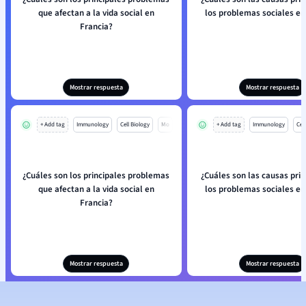
que afectan a la vida social en
los problemas sociales en
Francia?
Mostrar respuesta
Mostrar respuesta
+ Add tag
Immunology
Cell Biology
Mo
+ Add tag
Immunology
Cell
¿Cuáles son los principales problemas
¿Cuáles son las causas prin
que afectan a la vida social en
los problemas sociales en
Francia?
Mostrar respuesta
Mostrar respuesta