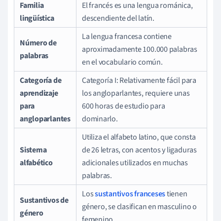
Familia
El francés es una lengua románica,
lingüística
descendiente del latín.
La lengua francesa contiene
Número de
aproximadamente 100.000 palabras
palabras
en el vocabulario común.
Categoría de
Categoría I: Relativamente fácil para
aprendizaje
los angloparlantes, requiere unas
para
600 horas de estudio para
angloparlantes
dominarlo.
Utiliza el alfabeto latino, que consta
Sistema
de 26 letras, con acentos y ligaduras
alfabético
adicionales utilizados en muchas
palabras.
Los
sustantivos franceses
tienen
Sustantivos de
género, se clasifican en masculino o
género
femenino.