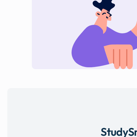
StudySm