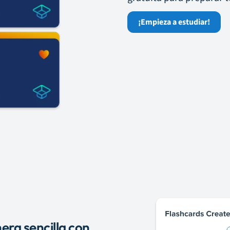
¡Empieza a estudiar!
ra sencilla con