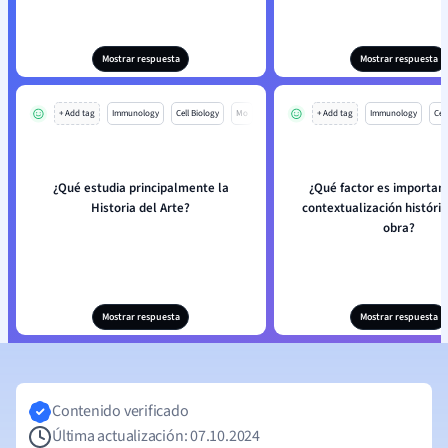
Mostrar respuesta
Mostrar respuesta
+ Add tag
Immunology
Cell Biology
Mo
+ Add tag
Immunology
Cell
¿Qué estudia principalmente la
¿Qué factor es important
Historia del Arte?
contextualización históri
obra?
Mostrar respuesta
Mostrar respuesta
Contenido verificado
Última actualización: 07.10.2024