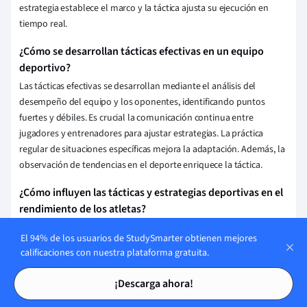
estrategia establece el marco y la táctica ajusta su ejecución en
tiempo real.
¿Cómo se desarrollan tácticas efectivas en un equipo
deportivo?
Las tácticas efectivas se desarrollan mediante el análisis del
desempeño del equipo y los oponentes, identificando puntos
fuertes y débiles. Es crucial la comunicación continua entre
jugadores y entrenadores para ajustar estrategias. La práctica
regular de situaciones específicas mejora la adaptación. Además, la
observación de tendencias en el deporte enriquece la táctica.
¿Cómo influyen las tácticas y estrategias deportivas en el
rendimiento de los atletas?
Las tácticas y estrategias deportivas optimizan el rendimiento al
El 94% de los usuarios de StudySmarter obtienen mejores
maximizar las fortalezas del atleta y minimizar sus debilidades,
calificaciones con nuestra plataforma gratuita.
permitiendo una ejecución más eficiente y efectiva durante la
Tarjetas de estudio
Tarjetas de estudio
competencia. Facilitan la toma de decisiones, fomentan el trabajo
¡Descarga ahora!
en equipo y ayudan a anticipar las acciones del oponente,
mejorando las oportunidades de éxito.