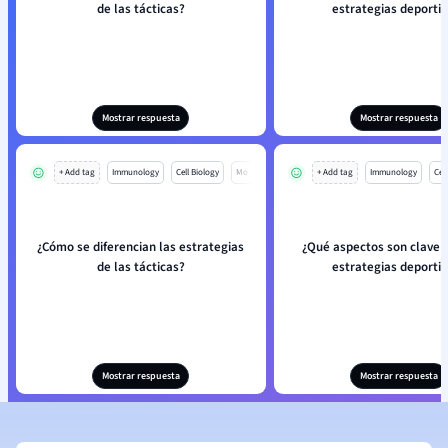
de las tácticas?
estrategias deporti
Mostrar respuesta
Mostrar respuesta
+ Add tag
Immunology
Cell Biology
Mo
+ Add tag
Immunology
Cell
¿Cómo se diferencian las estrategias
¿Qué aspectos son clave a
de las tácticas?
estrategias deporti
Mostrar respuesta
Mostrar respuesta