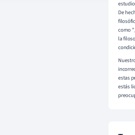
estudio
De hech
filosóf
como "¿
la filo
condic
Nuestro
incorre
estas p
estás li
preocup