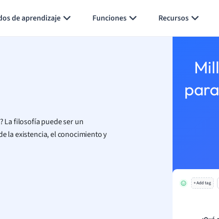
Generar tarjetas de aprendizaje
Resumir página
dos de aprendizaje
Funciones
Recursos
Mil
para
? La filosofía puede ser un
e la existencia, el conocimiento y
+ Add tag