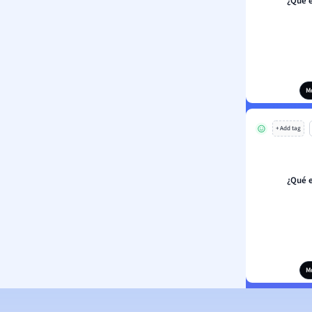
¿Qué 
M
+ Add tag
¿Qué 
M