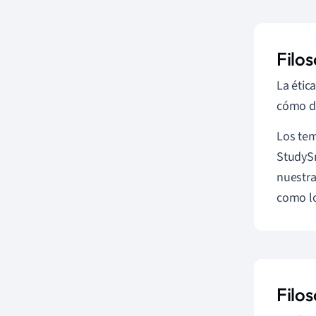
Filos
La étic
cómo de
Los tema
StudySm
nuestra
como lo
Filos