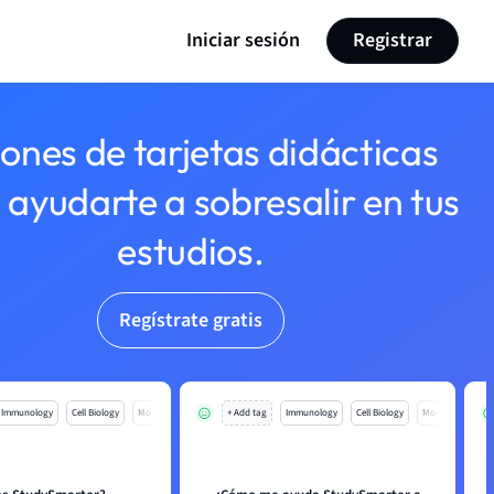
Iniciar sesión
Registrar
lones de tarjetas didácticas
 ayudarte a sobresalir en tus
estudios.
Regístrate gratis
Immunology
Cell Biology
Mo
+ Add tag
Immunology
Cell Biology
Mo