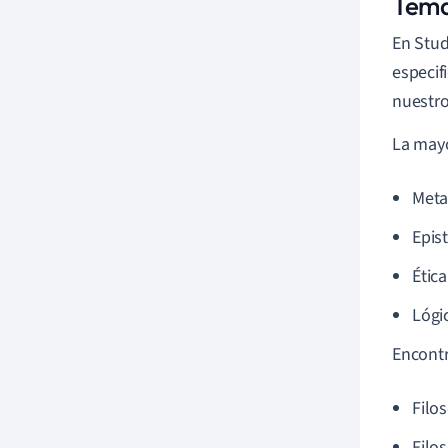
Temas
En Stud
especif
nuestro
La mayo
Meta
Epis
Ética
Lógi
Encontr
Filos
Filos