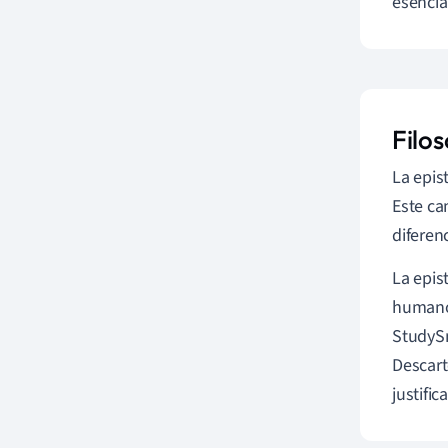
esencia
Filo
La epis
Este ca
diferen
La epis
humano,
StudySm
Descart
justific