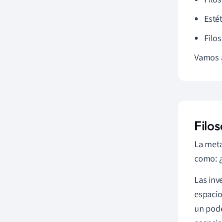
Estét
Filo
Vamos a
Filos
La meta
como: ¿
Las inv
espacio
un pode