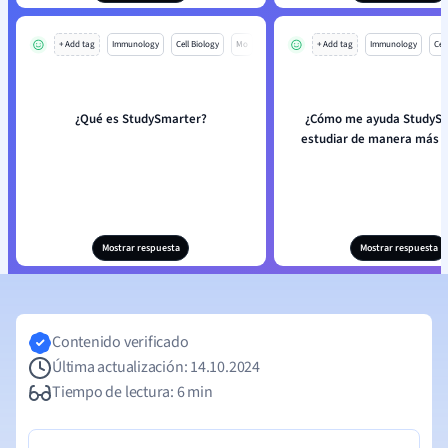
+ Add tag
Immunology
Cell Biology
Mo
+ Add tag
Immunology
Cell
¿Qué es StudySmarter?
¿Cómo me ayuda StudySm
estudiar de manera más e
Mostrar respuesta
Mostrar respuesta
Contenido verificado
Última actualización: 14.10.2024
Tiempo de lectura: 6 min