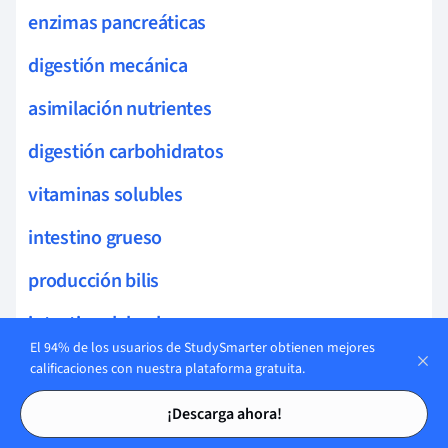
enzimas pancreáticas
digestión mecánica
asimilación nutrientes
digestión carbohidratos
vitaminas solubles
intestino grueso
producción bilis
intestino delgado
El 94% de los usuarios de StudySmarter obtienen mejores
tracto gastrointestinal
calificaciones con nuestra plataforma gratuita.
Tarjetas de estudio
Tarjetas de estudio
metabolismo lípidos
¡Descarga ahora!