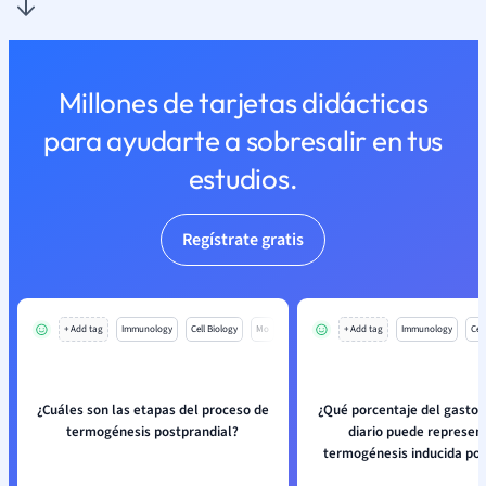
Millones de tarjetas didácticas
para ayudarte a sobresalir en tus
estudios.
Regístrate gratis
+ Add tag
Immunology
Cell Biology
Mo
+ Add tag
Immunology
Cell
¿Cuáles son las etapas del proceso de
¿Qué porcentaje del gasto 
termogénesis postprandial?
diario puede represent
termogénesis inducida por 