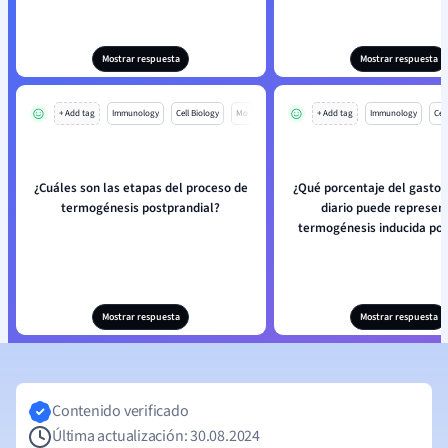
Mostrar respuesta
Mostrar respuesta
+ Add tag
Immunology
Cell Biology
Mo
+ Add tag
Immunology
Cell
¿Cuáles son las etapas del proceso de
¿Qué porcentaje del gasto 
termogénesis postprandial?
diario puede represent
termogénesis inducida por 
Mostrar respuesta
Mostrar respuesta
Contenido verificado
Última actualización: 30.08.2024