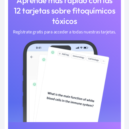
Aprende más rápido con las
12 tarjetas sobre fitoquímicos
tóxicos
Regístrate gratis para acceder a todas nuestras tarjetas.