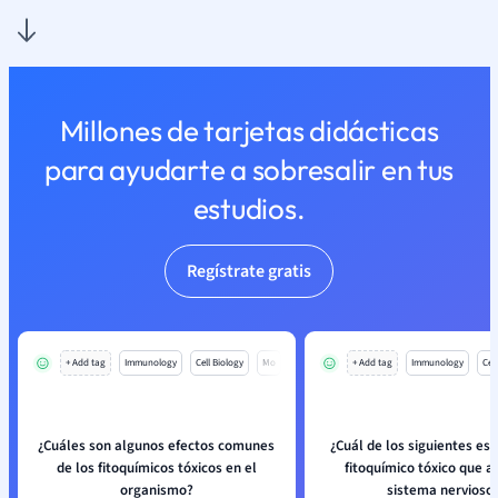
Millones de tarjetas didácticas
para ayudarte a sobresalir en tus
estudios.
Regístrate gratis
+ Add tag
Immunology
Cell Biology
Mo
+ Add tag
Immunology
Cell
¿Cuáles son algunos efectos comunes
¿Cuál de los siguientes es 
de los fitoquímicos tóxicos en el
fitoquímico tóxico que a
organismo?
sistema nervioso