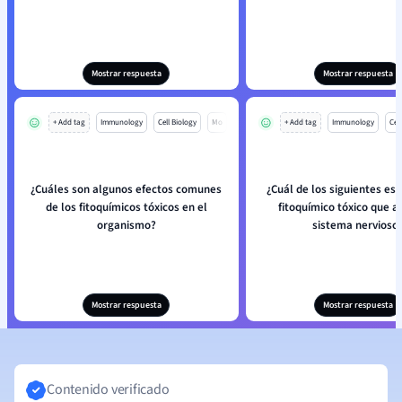
Mostrar respuesta
Mostrar respuesta
+ Add tag
Immunology
Cell Biology
Mo
+ Add tag
Immunology
Cell
¿Cuáles son algunos efectos comunes
¿Cuál de los siguientes es 
de los fitoquímicos tóxicos en el
fitoquímico tóxico que a
organismo?
sistema nervioso
Mostrar respuesta
Mostrar respuesta
Contenido verificado