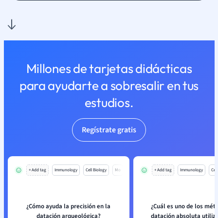
Millones de tarjetas didácticas
para ayudarte a sobresalir en tus
estudios.
Regístrate gratis
+ Add tag
Immunology
Cell Biology
Mo
+ Add tag
Immunology
Cell
¿Cómo ayuda la precisión en la
¿Cuál es uno de los mét
datación arqueológica?
datación absoluta utiliz