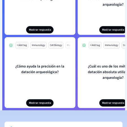
arqueología?
Mostrar respuesta
Mostrar respuesta
+ Add tag
Immunology
Cell Biology
Mo
+ Add tag
Immunology
Cell
¿Cómo ayuda la precisión en la
¿Cuál es uno de los mét
datación arqueológica?
datación absoluta utiliz
arqueología?
Mostrar respuesta
Mostrar respuesta