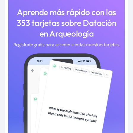
Aprende más rápido con las
353 tarjetas sobre Datación
en Arqueología
Regístrate gratis para acceder a todas nuestras tarjetas.