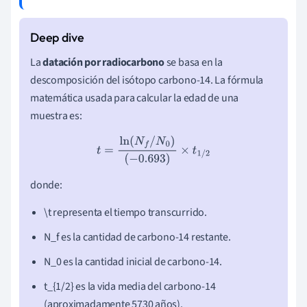
La
datación por radiocarbono
se basa en la
descomposición del isótopo carbono-14. La fórmula
matemática usada para calcular la edad de una
muestra es:
t
=
ln
(
N
f
/
N
0
)
(
−
0.693
)
×
t
1
/
2
donde:
\t representa el tiempo transcurrido.
N_f es la cantidad de carbono-14 restante.
N_0 es la cantidad inicial de carbono-14.
t_{1/2} es la vida media del carbono-14
(aproximadamente 5730 años).