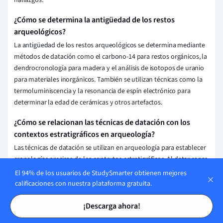
¿Cómo se determina la antigüedad de los restos
arqueológicos?
La antigüedad de los restos arqueológicos se determina mediante
métodos de datación como el carbono-14 para restos orgánicos, la
dendrocronología para madera y el análisis de isotopos de uranio
para materiales inorgánicos. También se utilizan técnicas como la
termoluminiscencia y la resonancia de espín electrónico para
determinar la edad de cerámicas y otros artefactos.
¿Cómo se relacionan las técnicas de datación con los
contextos estratigráficos en arqueología?
Las técnicas de datación se utilizan en arqueología para establecer
cronologías precisas de los contextos estratigráficos. Al datar capas
específicas, se puede determinar la antigüedad relativa de los
El 94% de los usuarios de StudySmarter obtienen mejores
artefactos y estructuras encontrados en ellas. Esto permite
calificaciones con nuestra plataforma gratuita.
reconstruir la secuencia histórica y comprender mejor el desarrollo
Tarjetas de estudio
Tarjetas de estudio
de un sitio arqueológico.
¡Descarga ahora!