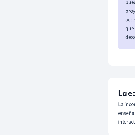
pued
proy
acce
que 
desa
La e
La inco
enseñan
interact