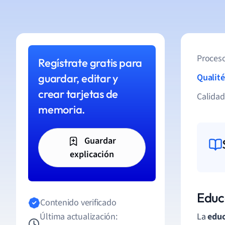
Proceso
Regístrate gratis para
guardar, editar y
Qualité
crear tarjetas de
Calida
memoria.
Guardar
explicación
Educ
Contenido verificado
Última actualización:
La
educ