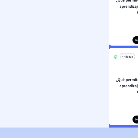
¿Qué permite
aprendizaj
M
+ Add tag
¿Qué permite
aprendizaj
M