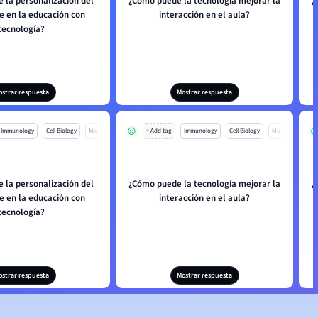
 la personalización del
¿Cómo puede la tecnología mejorar la
¿
e en la educación con
interacción en el aula?
tecnología?
ostrar respuesta
Mostrar respuesta
Immunology
Cell Biology
Mo
+ Add tag
Immunology
Cell Biology
Mo
 la personalización del
¿Cómo puede la tecnología mejorar la
¿
e en la educación con
interacción en el aula?
tecnología?
ostrar respuesta
Mostrar respuesta