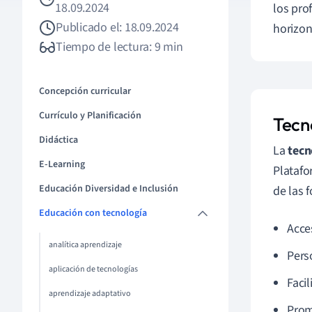
18.09.2024
los pro
Publicado el: 18.09.2024
horizon
Tiempo de lectura: 9 min
Concepción curricular
Currículo y Planificación
Tecn
Didáctica
La
tecn
E-Learning
Platafo
Educación Diversidad e Inclusión
de las 
Educación con tecnología
Acce
analítica aprendizaje
Pers
aplicación de tecnologías
Facil
aprendizaje adaptativo
Prom