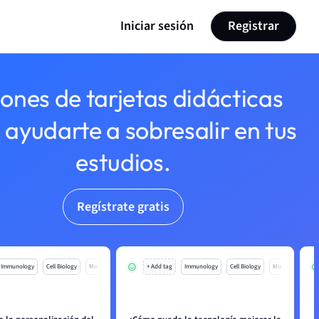
Iniciar sesión
Registrar
lones de tarjetas didácticas
 ayudarte a sobresalir en tus
estudios.
Regístrate gratis
Immunology
Cell Biology
Mo
+ Add tag
Immunology
Cell Biology
Mo