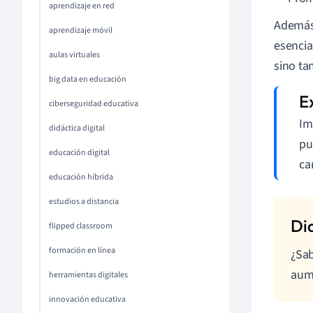
aprendizaje en red
Además,
aprendizaje móvil
esencia
aulas virtuales
sino ta
big data en educación
ciberseguridad educativa
Im
didáctica digital
pu
educación digital
ca
educación híbrida
estudios a distancia
flipped classroom
formación en línea
¿Sab
aume
herramientas digitales
innovación educativa