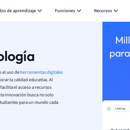
Generar tarjetas de aprendizaje
Resumir página
dos de aprendizaje
Funciones
Recursos
Mil
ología
para
s el uso de
herramientas digitales
rar la calidad educativa. Al
acilita el acceso a recursos
sta innovación busca no solo
estudiantes para un mundo cada
+ Add tag