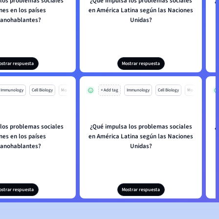
 los problemas sociales
¿Qué impulsa los problemas sociales
¿
es en los países
en América Latina según las Naciones
panohablantes?
Unidas?
ostrar respuesta
Mostrar respuesta
Immunology
Cell Biology
Mo
+ Add tag
Immunology
Cell Biology
Mo
 los problemas sociales
¿Qué impulsa los problemas sociales
¿
es en los países
en América Latina según las Naciones
panohablantes?
Unidas?
ostrar respuesta
Mostrar respuesta