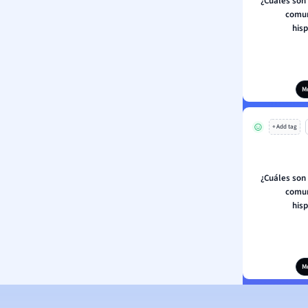
¿Cuáles son
comun
his
M
+ Add tag
¿Cuáles son
comun
his
M