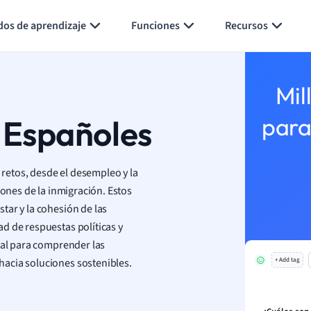
Generar tarjetas de aprendizaje
Resumir página
dos de aprendizaje
Funciones
Recursos
Mil
 Españoles
para
retos, desde el desempleo y la
iones de la inmigración. Estos
tar y la cohesión de las
d de respuestas políticas y
ial para comprender las
acia soluciones sostenibles.
+ Add tag