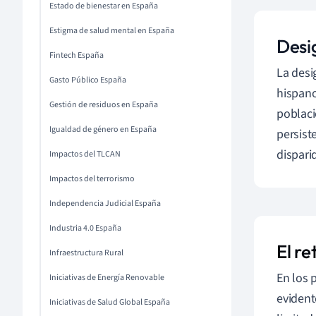
Estado de bienestar en España
Estigma de salud mental en España
Desi
Fintech España
La desi
Gasto Público España
hispano
Gestión de residuos en España
poblaci
Igualdad de género en España
persist
dispari
Impactos del TLCAN
Impactos del terrorismo
Independencia Judicial España
Industria 4.0 España
El r
Infraestructura Rural
En los 
Iniciativas de Energía Renovable
evident
Iniciativas de Salud Global España