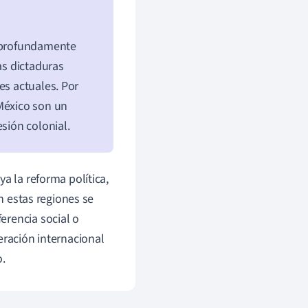
á profundamente
as dictaduras
es actuales. Por
 México son un
sión colonial.
a la reforma política,
en estas regiones se
erencia social o
eración internacional
o.