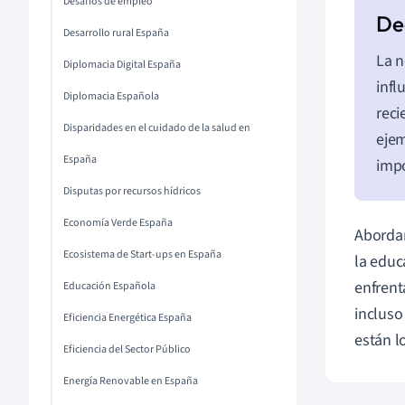
Desafíos de empleo
Desarrollo rural España
La 
Diplomacia Digital España
infl
Diplomacia Española
reci
Disparidades en el cuidado de la salud en
ejem
España
impo
Disputas por recursos hídricos
Economía Verde España
Abordar
Ecosistema de Start-ups en España
la educ
enfrent
Educación Española
incluso
Eficiencia Energética España
están l
Eficiencia del Sector Público
Energía Renovable en España