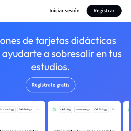
Iniciar sesión
Registrar
lones de tarjetas didácticas
 ayudarte a sobresalir en tus
estudios.
Regístrate gratis
Immunology
Cell Biology
Mo
+ Add tag
Immunology
Cell Biology
Mo