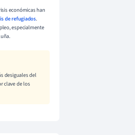
crisis económicas han
sis de refugiados
.
pleo, especialmente
luña.
s desiguales del
 clave de los