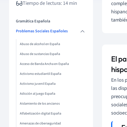
Tiempo de lectura: 14 min
complej
hispano
también
Gramática Española
Problemas Sociales Españoles
Abuso de alcohol en España
Abuso de sustancias España
El pa
Acceso de Banda Ancha en España
hisp
Activismo estudiantil España
En los 
Activismo juvenil España
las dis
Adicción al juego España
preocu
Aislamiento de los ancianos
sociale
socioec
Alfabetización digital España
Amenazas de ciberseguridad