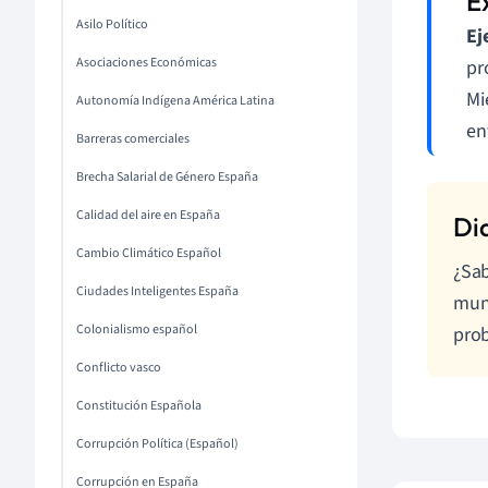
Asilo Político
Ej
Asociaciones Económicas
pr
Mi
Autonomía Indígena América Latina
en
Barreras comerciales
Brecha Salarial de Género España
Calidad del aire en España
Cambio Climático Español
¿Sab
Ciudades Inteligentes España
mund
Colonialismo español
prob
Conflicto vasco
Constitución Española
Corrupción Política (Español)
Corrupción en España