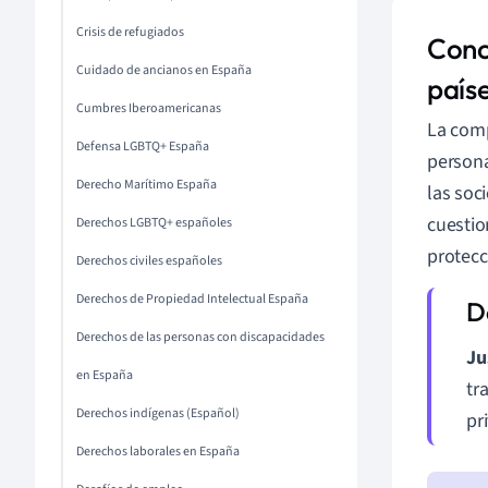
Crisis de refugiados
Conce
Cuidado de ancianos en España
país
Cumbres Iberoamericanas
La com
Defensa LGBTQ+ España
persona
Derecho Marítimo España
las soc
cuestio
Derechos LGBTQ+ españoles
protecc
Derechos civiles españoles
Derechos de Propiedad Intelectual España
Derechos de las personas con discapacidades
Ju
en España
tr
Derechos indígenas (Español)
pr
Derechos laborales en España