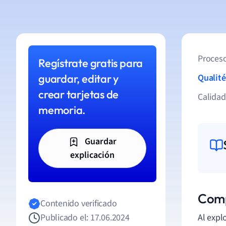
Proceso
Regístrate gratis para
guardar, editar y
Qualité
crear tarjetas de
Calida
memoria.
Guardar
explicación
Comp
Contenido verificado
Publicado el: 17.06.2024
Al expl