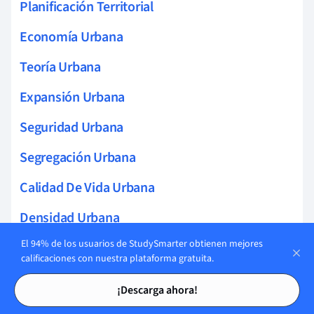
Planificación Territorial
Economía Urbana
Teoría Urbana
Expansión Urbana
Seguridad Urbana
Segregación Urbana
Calidad De Vida Urbana
Densidad Urbana
El 94% de los usuarios de StudySmarter obtienen mejores
Cultura Urbana
calificaciones con nuestra plataforma gratuita.
Tecnología Urbana
Tarjetas de estudio
Tarjetas de estudio
¡Descarga ahora!
Espacios Verdes Urbanos