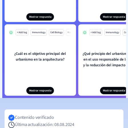
Mostrar respuesta
Mostrar respuesta
+ Add tag
Immunology
Cell Biology
Mo
+ Add tag
Immunology
Cell
¿Cuál es el objetivo principal del
¿Qué principio del urbanism
urbanismo en la arquitectura?
en el uso responsable de lo
y la reducción del impacto 
Mostrar respuesta
Mostrar respuesta
Contenido verificado
Última actualización: 08.08.2024