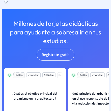
Millones de tarjetas didácticas
para ayudarte a sobresalir en tus
estudios.
Regístrate gratis
+ Add tag
Immunology
Cell Biology
Mo
+ Add tag
Immunology
Cell
¿Cuál es el objetivo principal del
¿Qué principio del urbanism
urbanismo en la arquitectura?
en el uso responsable de lo
y la reducción del impacto 