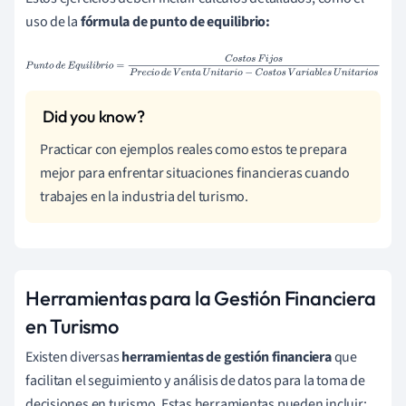
uso de la
fórmula de punto de equilibrio:
P
u
n
t
o
d
e
E
q
u
i
l
i
b
r
i
o
=
C
o
s
t
o
s
F
i
j
o
s
P
r
e
c
i
o
d
e
V
e
n
t
a
U
n
i
t
a
r
i
o
−
C
o
s
t
o
s
V
a
r
i
a
b
l
e
s
U
n
i
t
a
r
i
o
s
Practicar con ejemplos reales como estos te prepara
mejor para enfrentar situaciones financieras cuando
trabajes en la industria del turismo.
Herramientas para la Gestión Financiera
en Turismo
Existen diversas
herramientas de gestión financiera
que
facilitan el seguimiento y análisis de datos para la toma de
decisiones en turismo. Estas herramientas pueden incluir: