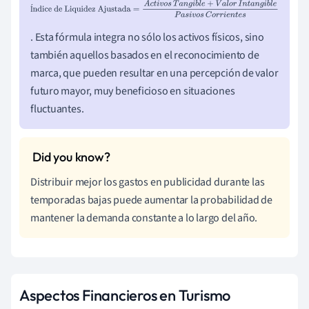
Índice de Liquidez
Í
Ajustada
=
A
c
t
i
v
o
s
T
a
n
g
i
b
l
e
+
V
a
l
o
r
I
n
t
a
n
g
i
b
l
e
P
a
s
i
v
o
s
C
o
r
r
i
. Esta fórmula integra no sólo los activos físicos, sino
e
n
t
e
s
también aquellos basados en el reconocimiento de
marca, que pueden resultar en una percepción de valor
futuro mayor, muy beneficioso en situaciones
fluctuantes.
Distribuir mejor los gastos en publicidad durante las
temporadas bajas puede aumentar la probabilidad de
mantener la demanda constante a lo largo del año.
Aspectos Financieros en Turismo