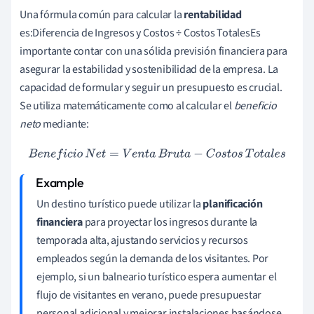
Una fórmula común para calcular la
rentabilidad
es:Diferencia de Ingresos y Costos ÷ Costos TotalesEs
importante contar con una sólida previsión financiera para
asegurar la estabilidad y sostenibilidad de la empresa. La
capacidad de formular y seguir un presupuesto es crucial.
Se utiliza matemáticamente como al calcular el
beneficio
neto
mediante:
B
e
n
e
f
i
c
i
o
N
e
t
=
V
e
n
t
a
B
r
u
t
a
−
C
o
s
t
o
s
T
o
t
a
l
e
s
Un destino turístico puede utilizar la
planificación
financiera
para proyectar los ingresos durante la
temporada alta, ajustando servicios y recursos
empleados según la demanda de los visitantes. Por
ejemplo, si un balneario turístico espera aumentar el
flujo de visitantes en verano, puede presupuestar
personal adicional y mejorar instalaciones basándose