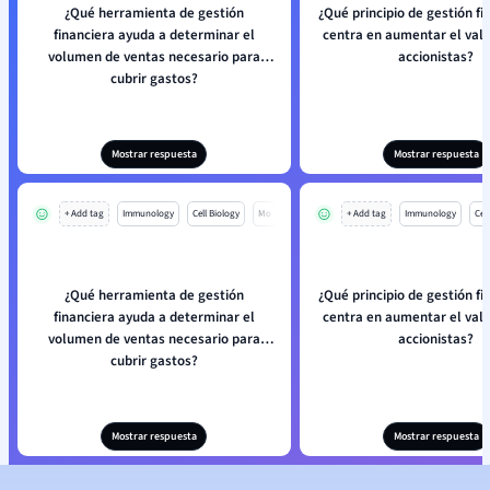
¿Qué herramienta de gestión
¿Qué principio de gestión fi
financiera ayuda a determinar el
centra en aumentar el valo
volumen de ventas necesario para
accionistas?
cubrir gastos?
Mostrar respuesta
Mostrar respuesta
+ Add tag
Immunology
Cell Biology
Mo
+ Add tag
Immunology
Cell
¿Qué herramienta de gestión
¿Qué principio de gestión fi
financiera ayuda a determinar el
centra en aumentar el valo
volumen de ventas necesario para
accionistas?
cubrir gastos?
Mostrar respuesta
Mostrar respuesta