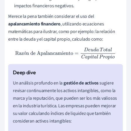
impactos financieros negativos.
Merece la pena también considerar el uso del
apalancamiento financiero
, utilizando ecuaciones
matemáticas para ilustrar, como por ejemplo: la relación
entre la deuda y el capital propio, calculado como:
Razón de Apalancamiento
=
D
e
u
d
a
T
o
t
a
l
C
a
p
i
t
a
l
P
r
o
p
i
o
ó
Un análisis profundo en la
gestión de activos
sugiere
revisar continuamente los activos intangibles, como la
marca y la reputación, que pueden ser los más valiosos
en la industria turística. Las empresas pueden mejorar
su valor calculando índices de liquidez que también
consideran activos intangibles: