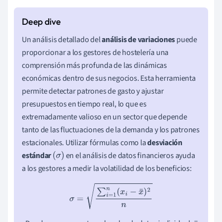
Un análisis detallado del
análisis de variaciones
puede
proporcionar a los gestores de hostelería una
comprensión más profunda de las dinámicas
económicas dentro de sus negocios. Esta herramienta
permite detectar patrones de gasto y ajustar
presupuestos en tiempo real, lo que es
extremadamente valioso en un sector que depende
tanto de las fluctuaciones de la demanda y los patrones
estacionales. Utilizar fórmulas como la
desviación
estándar
en el análisis de datos financieros ayuda
(
σ
)
a los gestores a medir la volatilidad de los beneficios:
σ
=
∑
i
=
1
n
(
x
i
−
x
¯
)
2
n