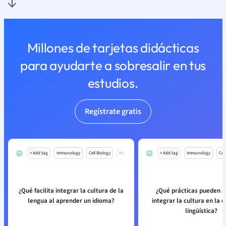
Millones de tarjetas didácticas
para ayudarte a sobresalir en tus
estudios.
Regístrate gratis
+ Add tag
Immunology
Cell Biology
Mo
+ Add tag
Immunology
Cell
¿Qué facilita integrar la cultura de la
¿Qué prácticas pueden a
lengua al aprender un idioma?
integrar la cultura en la 
lingüística?