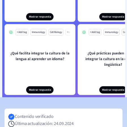
Mostrar respuesta
Mostrar respuesta
+ Add tag
Immunology
Cell Biology
Mo
+ Add tag
Immunology
Cell
¿Qué facilita integrar la cultura de la
¿Qué prácticas pueden a
lengua al aprender un idioma?
integrar la cultura en la 
lingüística?
Mostrar respuesta
Mostrar respuesta
Contenido verificado
Última actualización: 24.09.2024