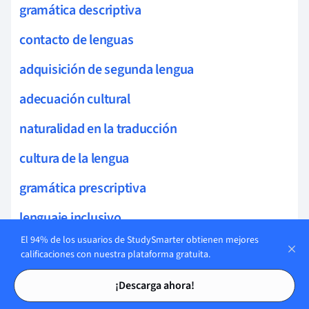
gramática descriptiva
contacto de lenguas
adquisición de segunda lengua
adecuación cultural
naturalidad en la traducción
cultura de la lengua
gramática prescriptiva
lenguaje inclusivo
El 94% de los usuarios de StudySmarter obtienen mejores
calificaciones con nuestra plataforma gratuita.
Tarjetas de estudio
Tarjetas de estudio
Tarjetas en cultura
¡Descarga ahora!
12
de la lengua