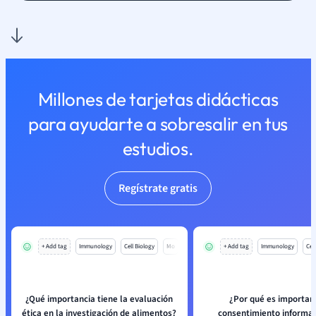
Millones de tarjetas didácticas
para ayudarte a sobresalir en tus
estudios.
Regístrate gratis
+ Add tag
Immunology
Cell Biology
Mo
+ Add tag
Immunology
Cell
¿Qué importancia tiene la evaluación
¿Por qué es importan
ética en la investigación de alimentos?
consentimiento informad