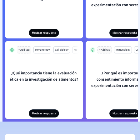
experimentación con sere
Mostrar respuesta
Mostrar respuesta
+ Add tag
Immunology
Cell Biology
Mo
+ Add tag
Immunology
Cell
¿Qué importancia tiene la evaluación
¿Por qué es importan
ética en la investigación de alimentos?
consentimiento informad
experimentación con sere
Mostrar respuesta
Mostrar respuesta