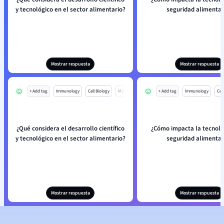
y tecnológico en el sector alimentario?
seguridad alimentar
Mostrar respuesta
Mostrar respuesta
+ Add tag
Immunology
Cell Biology
Mo
+ Add tag
Immunology
Cell
¿Qué considera el desarrollo científico
¿Cómo impacta la tecnolo
y tecnológico en el sector alimentario?
seguridad alimentar
Mostrar respuesta
Mostrar respuesta