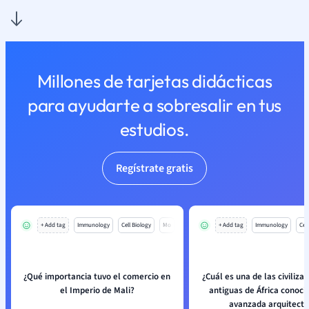
Millones de tarjetas didácticas
para ayudarte a sobresalir en tus
estudios.
Regístrate gratis
+ Add tag
Immunology
Cell Biology
Mo
+ Add tag
Immunology
Cell
¿Qué importancia tuvo el comercio en
¿Cuál es una de las civiliz
el Imperio de Mali?
antiguas de África conoci
avanzada arquitectu