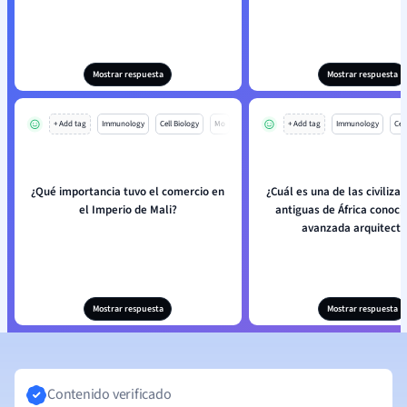
Mostrar respuesta
Mostrar respuesta
+ Add tag
Immunology
Cell Biology
Mo
+ Add tag
Immunology
Cell
¿Qué importancia tuvo el comercio en
¿Cuál es una de las civiliz
el Imperio de Mali?
antiguas de África conoci
avanzada arquitectu
Mostrar respuesta
Mostrar respuesta
Contenido verificado