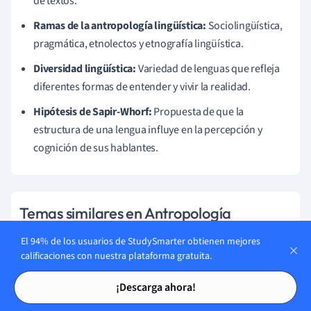
de textos.
Ramas de la antropología lingüística:
Sociolingüística,
pragmática, etnolectos y etnografía lingüística.
Diversidad lingüística:
Variedad de lenguas que refleja
diferentes formas de entender y vivir la realidad.
Hipótesis de Sapir-Whorf:
Propuesta de que la
estructura de una lengua influye en la percepción y
cognición de sus hablantes.
Temas similares en Antropología
El 94% de los usuarios de StudySmarter obtienen mejores
Civilización africana
calificaciones con nuestra plataforma gratuita.
Antropología Política
Tarjetas de estudio
Tarjetas de estudio
¡Descarga ahora!
Antropología Aplicada