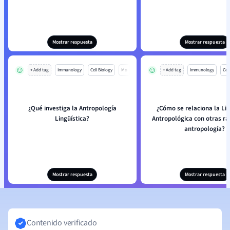
Mostrar respuesta
Mostrar respuesta
+ Add tag
Immunology
Cell Biology
Mo
+ Add tag
Immunology
Cell
¿Qué investiga la Antropología
¿Cómo se relaciona la Lin
Lingüística?
Antropológica con otras r
antropología?
Mostrar respuesta
Mostrar respuesta
Contenido verificado