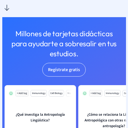
Millones de tarjetas didácticas
para ayudarte a sobresalir en tus
estudios.
Regístrate gratis
+ Add tag
Immunology
Cell Biology
Mo
+ Add tag
Immunology
Cell
¿Qué investiga la Antropología
¿Cómo se relaciona la Lin
Lingüística?
Antropológica con otras r
antropología?