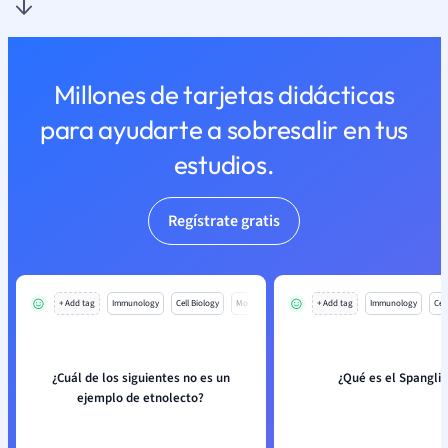
Millones de tarjetas didácticas
para ayudarte a sobresalir en tus
estudios.
Regístrate gratis
+ Add tag
Immunology
Cell Biology
Mo
+ Add tag
Immunology
Cell
¿Cuál de los siguientes no es un
¿Qué es el Spanglis
ejemplo de etnolecto?