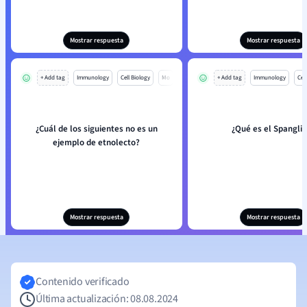
Mostrar respuesta
Mostrar respuesta
+ Add tag
Immunology
Cell Biology
Mo
+ Add tag
Immunology
Cell
¿Cuál de los siguientes no es un
¿Qué es el Spanglis
ejemplo de etnolecto?
Mostrar respuesta
Mostrar respuesta
Contenido verificado
Última actualización: 08.08.2024