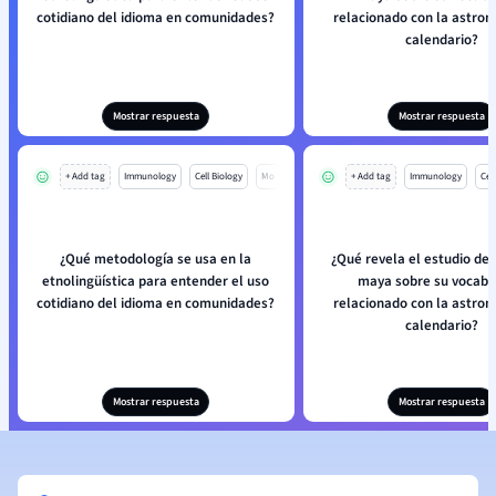
cotidiano del idioma en comunidades?
relacionado con la astron
calendario?
Mostrar respuesta
Mostrar respuesta
+ Add tag
Immunology
Cell Biology
Mo
+ Add tag
Immunology
Cell
¿Qué metodología se usa en la
¿Qué revela el estudio de 
etnolingüística para entender el uso
maya sobre su vocabu
cotidiano del idioma en comunidades?
relacionado con la astron
calendario?
Mostrar respuesta
Mostrar respuesta