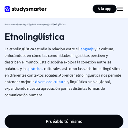
Generar tarjetas de aprendizaje
Resumir página
A la app
Resumenes
Antropología
Lingüística Antropológica
Etnolingüística
Etnolingüística
La etnolingüística estudia la relación entre el
lenguaje
y la cultura,
enfocándose en cómo las comunidades lingüísticas perciben y
describen el mundo. Esta disciplina explora la conexión entre las
palabras y las
prácticas
culturales, así como las variaciones lingüísticas
en diferentes contextos sociales. Aprender etnolingüística nos permite
entender mejor la
diversidad cultural
y lingüística a nivel global,
expandiendo nuestra apreciación por las distintas formas de
comunicación humana.
Pruéablo tú mismo