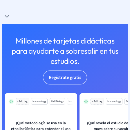
Millones de tarjetas didácticas
para ayudarte a sobresalir en tus
estudios.
Regístrate gratis
+ Add tag
Immunology
Cell Biology
Mo
+ Add tag
Immunology
Cell
¿Qué metodología se usa en la
¿Qué revela el estudio de 
etnolingüística para entender el uso
maya sobre su vocabu