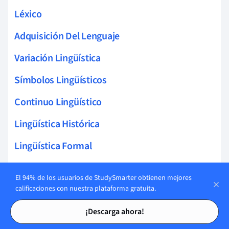
Léxico
Adquisición Del Lenguaje
Variación Lingüística
Símbolos Lingüísticos
Continuo Lingüístico
Lingüística Histórica
Lingüística Formal
El 94% de los usuarios de StudySmarter obtienen mejores
calificaciones con nuestra plataforma gratuita.
Tarjetas en
12
Tarjetas de estudio
Tarjetas de estudio
Etnolingüística
¡Descarga ahora!