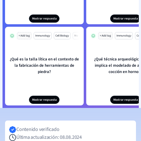
Mostrar respuesta
Mostrar respuesta
+ Add tag
Immunology
Cell Biology
Mo
+ Add tag
Immunology
Cell
¿Qué es la talla lítica en el contexto de
¿Qué técnica arqueológica
la fabricación de herramientas de
implica el modelado de arc
piedra?
cocción en hornos
Mostrar respuesta
Mostrar respuesta
Contenido verificado
Última actualización: 08.08.2024