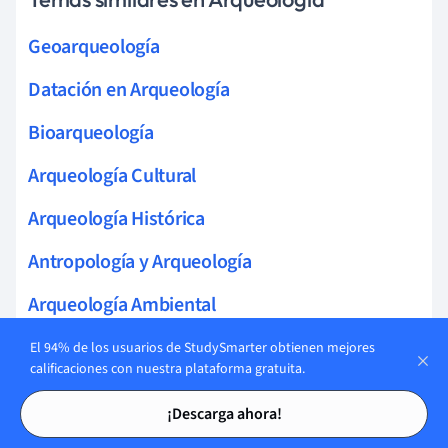
Geoarqueología
Datación en Arqueología
Bioarqueología
Arqueología Cultural
Arqueología Histórica
Antropología y Arqueología
Arqueología Ambiental
Arqueología Subacuática
El 94% de los usuarios de StudySmarter obtienen mejores
calificaciones con nuestra plataforma gratuita.
Arqueobotánica
Tarjetas de estudio
Tarjetas de estudio
¡Descarga ahora!
Arqueología Especializada