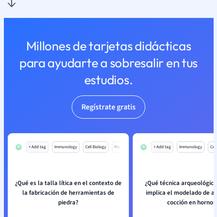
Millones de tarjetas didácticas
para ayudarte a sobresalir en tus
estudios.
Regístrate gratis
+ Add tag
Immunology
Cell Biology
Mo
+ Add tag
Immunology
Cell
¿Qué es la talla lítica en el contexto de
¿Qué técnica arqueológica
la fabricación de herramientas de
implica el modelado de arc
piedra?
cocción en hornos