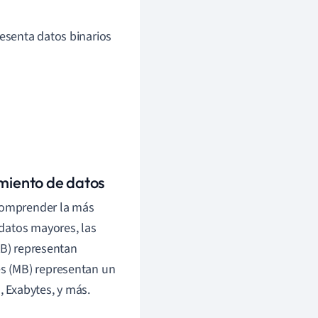
senta datos binarios
miento de datos
comprender la más
datos mayores, las
KB) representan
s (MB) representan un
, Exabytes, y más.