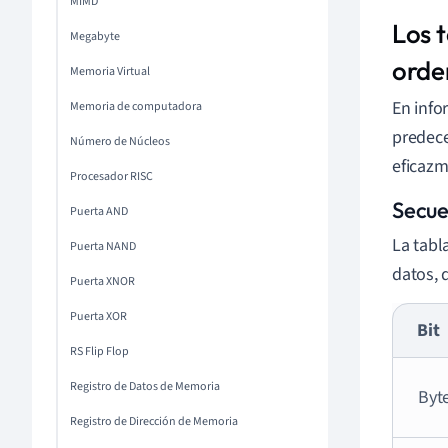
MIMD
Los 
Megabyte
orde
Memoria Virtual
En info
Memoria de computadora
predece
Número de Núcleos
eficazm
Procesador RISC
Secue
Puerta AND
La tabl
Puerta NAND
datos, 
Puerta XNOR
Puerta XOR
Bit
RS Flip Flop
Registro de Datos de Memoria
Byt
Registro de Dirección de Memoria