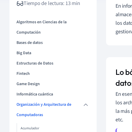
Tiempo de lectura: 13 min
En info
almacen
Algoritmos en Ciencias de la
los dat
gestion
Computación
Bases de datos
Big Data
Estructuras de Datos
Lo b
Fintech
dato
Game Design
En esen
Informática cuántica
los arc
Organización y Arquitectura de
la más 
Computadoras
etc.
Acumulador