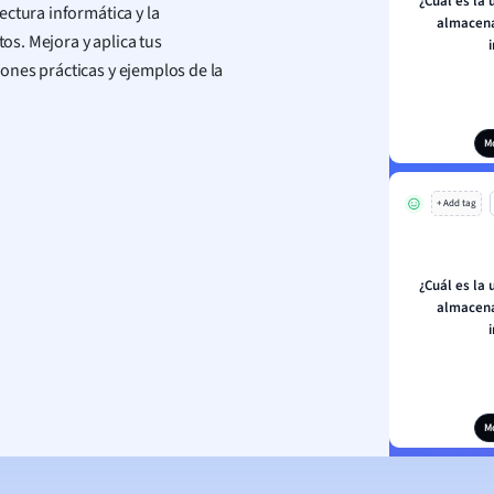
¿Cuál es la
ctura informática y la
almacena
s. Mejora y aplica tus
ones prácticas y ejemplos de la
M
+ Add tag
¿Cuál es la
almacena
M