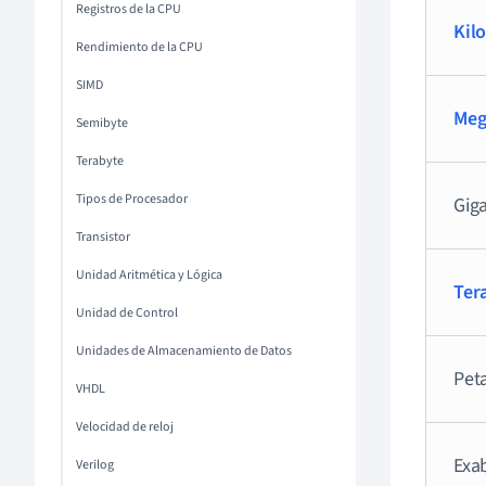
Registros de la CPU
Kil
Rendimiento de la CPU
SIMD
Meg
Semibyte
Terabyte
Tipos de Procesador
Gig
Transistor
Unidad Aritmética y Lógica
Ter
Unidad de Control
Unidades de Almacenamiento de Datos
Pet
VHDL
Velocidad de reloj
Exa
Verilog