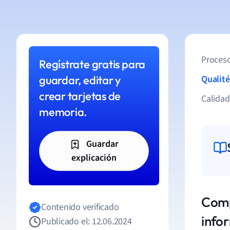
Proceso
Regístrate gratis para
guardar, editar y
Qualité
crear tarjetas de
Calida
memoria.
Guardar
explicación
Comp
Contenido verificado
info
Publicado el: 12.06.2024