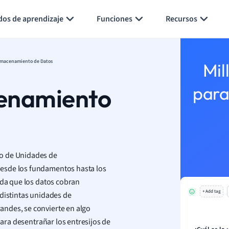
Generar tarjetas de aprendizaje
Resumir página
dos de aprendizaje
Funciones
Recursos
lmacenamiento de Datos
Mil
enamiento
para
to de Unidades de
esde los fundamentos hasta los
ida que los datos cobran
+ Add tag
 distintas unidades de
ndes, se convierte en algo
para desentrañar los entresijos de