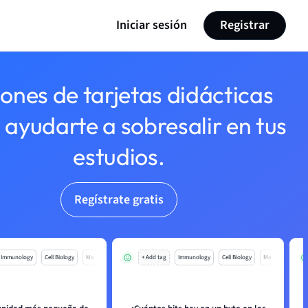
Iniciar sesión
Registrar
lones de tarjetas didácticas
 ayudarte a sobresalir en tus
estudios.
Regístrate gratis
Immunology
Cell Biology
Mo
+ Add tag
Immunology
Cell Biology
Mo