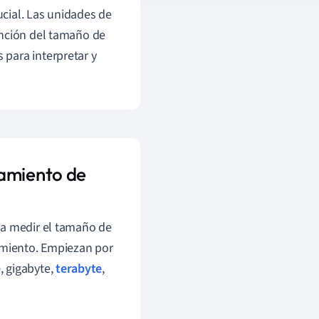
cial. Las unidades de
unción del tamaño de
para interpretar y
namiento de
ra medir el tamaño de
namiento. Empiezan por
e
, gigabyte,
terabyte
,