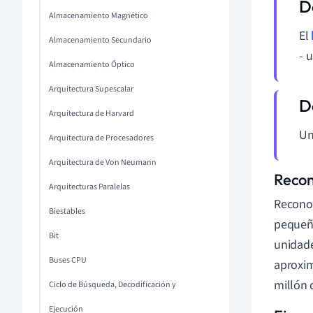
Almacenamiento Magnético
El
Almacenamiento Secundario
- 
Almacenamiento Óptico
Arquitectura Supescalar
Arquitectura de Harvard
Un
Arquitectura de Procesadores
Arquitectura de Von Neumann
Recon
Arquitecturas Paralelas
Recono
Biestables
pequeña
Bit
unidade
Buses CPU
aproxim
millón 
Ciclo de Búsqueda, Decodificación y
Ejecución