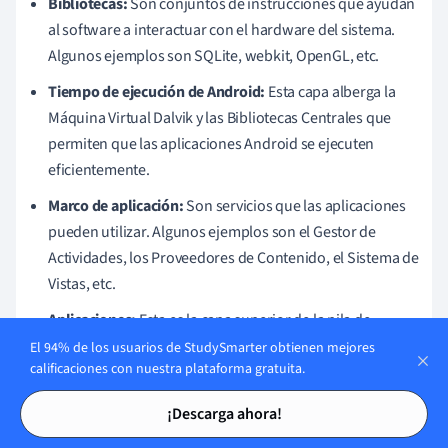
Bibliotecas:
Son conjuntos de instrucciones que ayudan
al software a interactuar con el hardware del sistema.
Algunos ejemplos son SQLite, webkit, OpenGL, etc.
Tiempo de ejecución de Android:
Esta capa alberga la
Máquina Virtual Dalvik y las Bibliotecas Centrales que
permiten que las aplicaciones Android se ejecuten
eficientemente.
Marco de aplicación:
Son servicios que las aplicaciones
pueden utilizar. Algunos ejemplos son el Gestor de
Actividades, los Proveedores de Contenido, el Sistema de
Vistas, etc.
Aplicaciones:
Esta es la capa superior de la pila de
software, que abarca tanto las aplicaciones del sistema
El 94% de los usuarios de StudySmarter obtienen mejores
calificaciones con nuestra plataforma gratuita.
preinstaladas como las aplicaciones descargadas de Play
Tarjetas de estudio
Tarjetas de estudio
Store.
¡Descarga ahora!
Esta pila de componentes demuestra la arquitectura