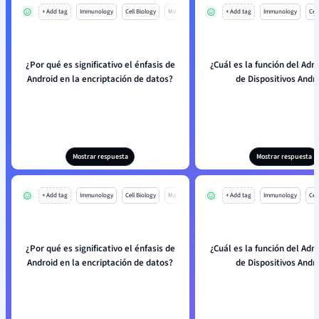
+ Add tag
Immunology
Cell Biology
Mo
+ Add tag
Immunology
Cell
¿Por qué es significativo el énfasis de
¿Cuál es la función del Adm
Android en la encriptación de datos?
de Dispositivos Andr
Mostrar respuesta
Mostrar respuesta
+ Add tag
Immunology
Cell Biology
Mo
+ Add tag
Immunology
Cell
¿Por qué es significativo el énfasis de
¿Cuál es la función del Adm
Android en la encriptación de datos?
de Dispositivos Andr