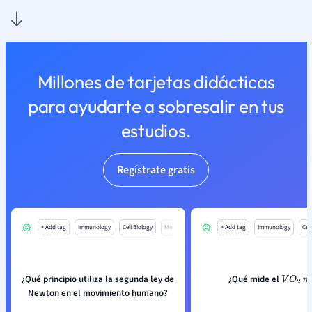
Millones de tarjetas didácticas
para ayudarte a sobresalir en tus
estudios.
Regístrate gratis
+ Add tag
Immunology
Cell Biology
Mo
+ Add tag
Immunology
Cell
¿Qué principio utiliza la segunda ley de
¿Qué mide el
V
O
2
m
a
Newton en el movimiento humano?