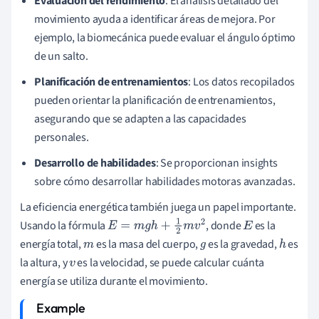
Evaluación del rendimiento
: El análisis detallado del
movimiento ayuda a identificar áreas de mejora. Por
ejemplo, la biomecánica puede evaluar el ángulo óptimo
de un salto.
Planificación de entrenamientos
: Los datos recopilados
pueden orientar la planificación de entrenamientos,
asegurando que se adapten a las capacidades
personales.
Desarrollo de habilidades
: Se proporcionan insights
sobre cómo desarrollar habilidades motoras avanzadas.
La eficiencia energética también juega un papel importante.
Usando la fórmula
, donde
es la
E
=
m
g
h
+
1
2
m
v
2
E
energía total,
es la masa del cuerpo,
es la gravedad,
es
m
g
h
la altura, y
es la velocidad, se puede calcular cuánta
v
energía se utiliza durante el movimiento.