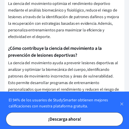
La ciencia del movimiento optimiza el rendimiento deportivo
mediante el análisis biomecánico y fisiológico, reduce el riesgo de
lesiones a través de la identificación de patrones dañinos y mejora
la recuperación con estrategias basadas en evidencia. Además,
personaliza entrenamientos para maximizar la eficiencia y
efectividad en el deporte.
¿Cómo contribuye la ciencia del movimiento a la
prevención de lesiones deportivas?
La ciencia del movimiento ayuda a prevenir lesiones deportivas al
analizar y optimizar la biomecánica del cuerpo, identificando
patrones de movimiento incorrectos y áreas de vulnerabilidad.
Esto permite desarrollar programas de entrenamiento
personalizados que mejoran el rendimiento y reducen el riesgo de
lesiones mediante ejercicios correctivos y técnicas de
El 94% de los usuarios de StudySmarter obtienen mejores
fortalecimiento adecuadas.
calificaciones con nuestra plataforma gratuita.
Tarjetas de estudio
Tarjetas de estudio
¿Cómo se aplica la ciencia del movimiento en el análisis
¡Descarga ahora!
del rendimiento deportivo?