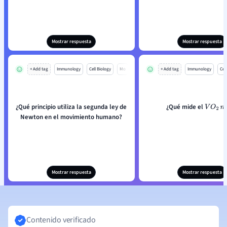
Mostrar respuesta
Mostrar respuesta
+ Add tag
Immunology
Cell Biology
Mo
+ Add tag
Immunology
Cell
¿Qué principio utiliza la segunda ley de
¿Qué mide el
V
O
2
m
a
Newton en el movimiento humano?
Mostrar respuesta
Mostrar respuesta
Contenido verificado