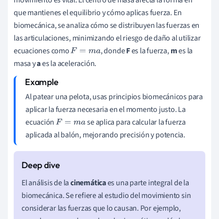
que mantienes el equilibrio y cómo aplicas fuerza. En
biomecánica, se analiza cómo se distribuyen las fuerzas en
las articulaciones, minimizando el riesgo de daño al utilizar
ecuaciones como
, donde
F
es la fuerza,
m
es la
F
=
m
a
masa y
a
es la aceleración.
Al patear una pelota, usas principios biomecánicos para
aplicar la fuerza necesaria en el momento justo. La
ecuación
se aplica para calcular la fuerza
F
=
m
a
aplicada al balón, mejorando precisión y potencia.
El análisis de la
cinemática
es una parte integral de la
biomecánica. Se refiere al estudio del movimiento sin
considerar las fuerzas que lo causan. Por ejemplo,