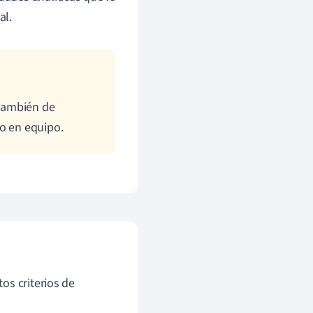
al.
 también de
jo en equipo.
os criterios de