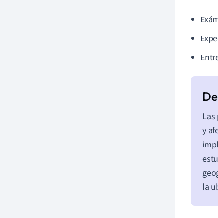
Exám
Expe
Entr
Las 
y af
impl
estu
geog
la u