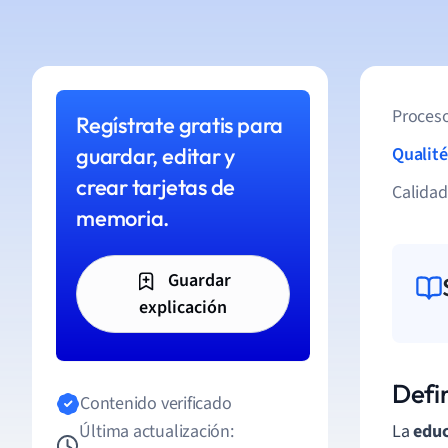
Proceso
Regístrate gratis para
guardar, editar y
Qualité
crear tarjetas de
Calida
memoria.
Guardar
explicación
Defi
Contenido verificado
Última actualización:
La
educ