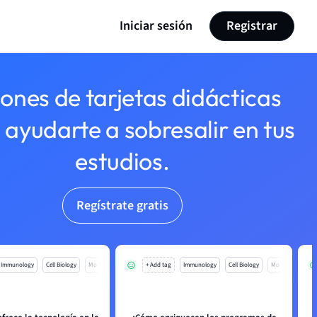
Iniciar sesión
Registrar
lones de tarjetas didácticas
 ayudarte a sobresalir en tus
estudios.
Regístrate gratis
Immunology
Cell Biology
Mo
+ Add tag
Immunology
Cell Biology
Mo