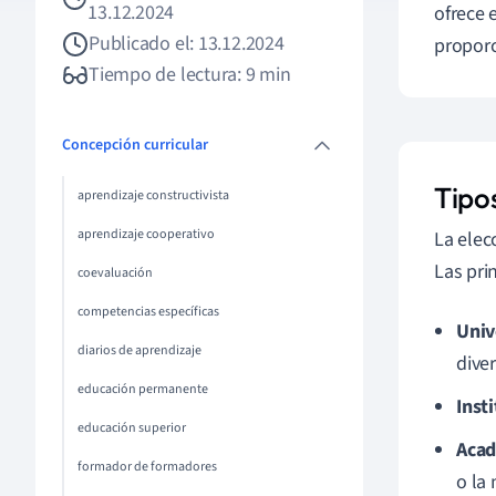
13.12.2024
ofrece 
Publicado el: 13.12.2024
proporc
Tiempo de lectura: 9 min
Concepción curricular
Tipo
aprendizaje constructivista
aprendizaje cooperativo
La elec
Las pri
coevaluación
competencias específicas
Univ
diarios de aprendizaje
diver
educación permanente
Inst
educación superior
Acad
formador de formadores
o la