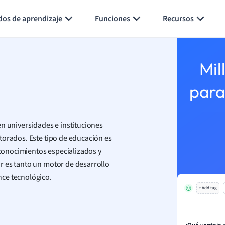
Generar tarjetas de aprendizaje
Resumir página
dos de aprendizaje
Funciones
Recursos
Mil
para
en universidades e instituciones
torados. Este tipo de educación es
e conocimientos especializados y
r es tanto un motor de desarrollo
nce tecnológico.
+ Add tag