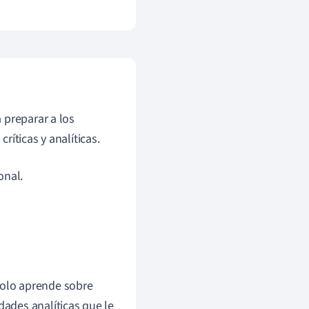
 preparar a los
íticas y analíticas.
onal.
solo aprende sobre
dades analíticas que le