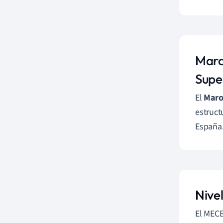
Marc
Supe
El
Marc
estruct
España
Nive
El MECE