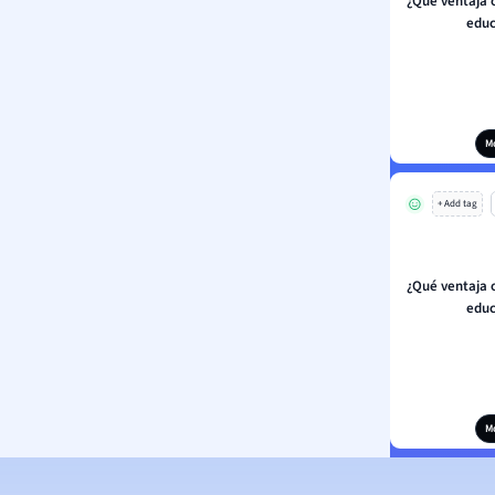
¿Qué ventaja o
educ
M
+ Add tag
¿Qué ventaja o
educ
M