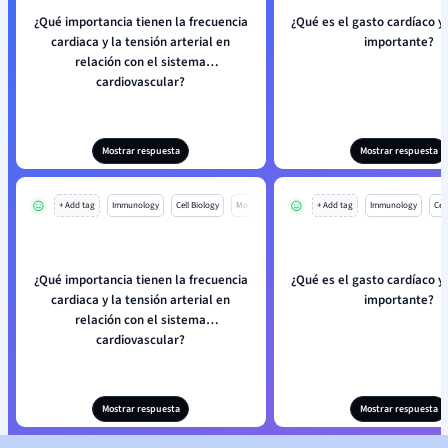
¿Qué importancia tienen la frecuencia
¿Qué es el gasto cardíaco y
cardiaca y la tensión arterial en
importante?
relación con el sistema
cardiovascular?
Mostrar respuesta
Mostrar respuesta
+ Add tag
Immunology
Cell Biology
Mo
+ Add tag
Immunology
Cell
¿Qué importancia tienen la frecuencia
¿Qué es el gasto cardíaco y
cardiaca y la tensión arterial en
importante?
relación con el sistema
cardiovascular?
Mostrar respuesta
Mostrar respuesta