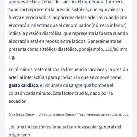
paredes de las arterias del cuerpo. El numerador (número
superior) representa la presión sistólica, que equivale a la
fuerza ejercida sobre las paredes de las arterias cuando late
el corazón, mientras que el denominador (número inferior)
indica la presión diastólica, que representa la fuerza cuando
el corazón está en reposo entre latidos. Generalmente se
presenta como sistólica/diastólica, por ejemplo, 120/80 mm
Hg.
En términos matemáticos, la frecuencia cardiaca y la presión
arterial interactúan para producir lo que se conoce como
gasto cardiaco
, el volumen de sangre que bombea el
corazón cada minuto. Este factor crucial, dado por la
ecuación
G
a
s
t
o
c
a
r
d
i
a
c
o
=
F
r
e
c
u
e
n
c
i
a
c
a
r
d
i
a
c
a
×
V
o
l
u
m
e
n
d
e
l
a
c
a
r
r
e
r
a
c
a
r
d
i
a
c
a
, da una indicación de la salud cardiovascular general del
organismo.