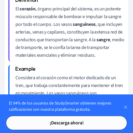
El
corazón
, órgano principal del sistema, es un potente
músculo responsable de bombear e impulsar la sangre
por todo el cuerpo. Los vasos
sanguíneos
, que incluyen
arterias, venas y capilares, constituyen la extensa red de
conductos que transportan la sangre. A la
sangre
, medio
de transporte, se le confía la tarea de transportar
materiales esenciales y eliminar residuos.
Considera el corazón como el motor dedicado de un
tren, que trabaja constantemente para mantener el tren
en movimiento. Los vasos sanguíneos son
comparablemente las vías férreas, que guían la
El 94% de los usuarios de StudySmarter obtienen mejores
dirección del tren, mientras que los vagones
calificaciones con nuestra plataforma gratuita.
representan la sangre, que transporta la preciosa carga
Tarjetas de estudio
Tarjetas de estudio
¡Descarga ahora!
a distintos destinos.