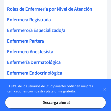
Roles de Enfermería por Nivel de Atención
Enfermera Registrada
Enfermero/a Especializado/a
Enfermera Partera
Enfermero Anestesista
Enfermería Dermatológica
Enfermera Endocrinológica
Enfermería Oftalmológica
El 94% de los usuarios de StudySmarter obtienen mejores
calificaciones con nuestra plataforma gratuita.
Enfermería Urológica
Tarjetas de estudio
Tarjetas de estudio
¡Descarga ahora!
Enfermería Forense