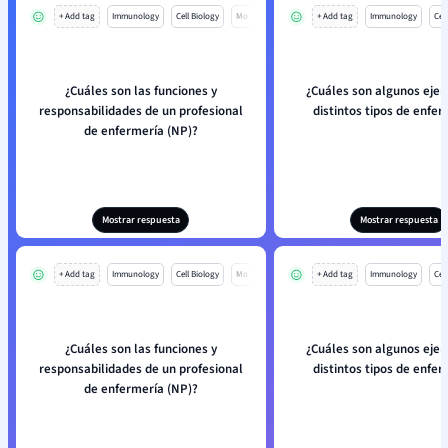
+ Add tag
Immunology
Cell Biology
Mo
+ Add tag
Immunology
Cell
¿Cuáles son las funciones y
¿Cuáles son algunos eje
responsabilidades de un profesional
distintos tipos de enfe
de enfermería (NP)?
Mostrar respuesta
Mostrar respuesta
+ Add tag
Immunology
Cell Biology
Mo
+ Add tag
Immunology
Cell
¿Cuáles son las funciones y
¿Cuáles son algunos eje
responsabilidades de un profesional
distintos tipos de enfe
de enfermería (NP)?