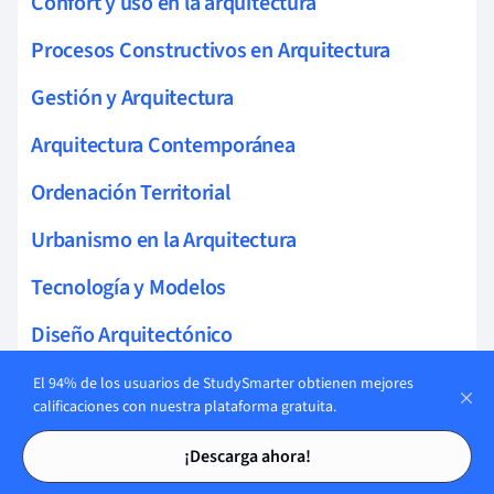
Confort y uso en la arquitectura
Procesos Constructivos en Arquitectura
Gestión y Arquitectura
Arquitectura Contemporánea
Ordenación Territorial
Urbanismo en la Arquitectura
Tecnología y Modelos
Diseño Arquitectónico
Arquitectura Paramétrica
El 94% de los usuarios de StudySmarter obtienen mejores
calificaciones con nuestra plataforma gratuita.
Construcción
Tarjetas de estudio
Tarjetas de estudio
¡Descarga ahora!
Diseño interior