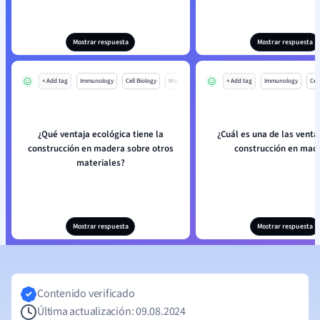
Mostrar respuesta
Mostrar respuesta
+ Add tag
Immunology
Cell Biology
Mo
+ Add tag
Immunology
Cell
¿Qué ventaja ecológica tiene la
¿Cuál es una de las venta
construcción en madera sobre otros
construcción en mad
materiales?
Mostrar respuesta
Mostrar respuesta
Contenido verificado
Última actualización: 09.08.2024