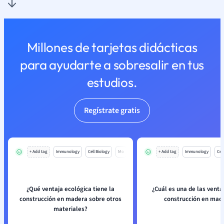
Millones de tarjetas didácticas
para ayudarte a sobresalir en tus
estudios.
Regístrate gratis
+ Add tag
Immunology
Cell Biology
Mo
+ Add tag
Immunology
Cell
¿Qué ventaja ecológica tiene la
¿Cuál es una de las venta
construcción en madera sobre otros
construcción en mad
materiales?