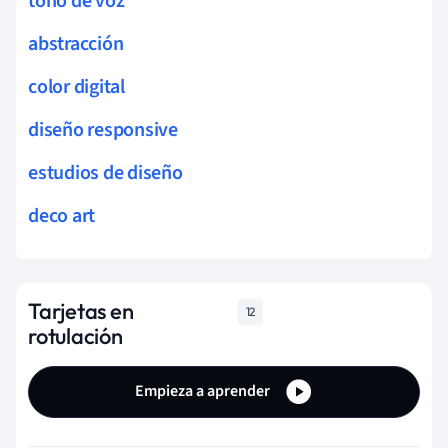
tono de voz
abstracción
color digital
diseño responsive
estudios de diseño
deco art
Tarjetas en
12
rotulación
Empieza a aprender