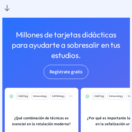
Millones de tarjetas didácticas
para ayudarte a sobresalir en tus
estudios.
Regístrate gratis
+ Add tag
Immunology
Cell Biology
Mo
+ Add tag
Immunology
Cell
¿Qué combinación de técnicas es
¿Por qué es importante la 
esencial en la rotulación moderna?
en la señalización ur