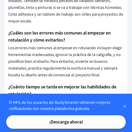
iniciales. También se necesita pinceles de variados tamaños,
plumillas, tinta y pinturas si se va a trabajar con técnicas húmedas.
Cinta adhesiva y un tablero de trabajo son útiles para proyectos de
mayor escala.
¿Cuáles son los errores más comunes al empezar en
rotulación y cómo evitarlos?
Los errores más comunes al empezar en rotulación incluyen elegir
herramientas inadecuadas, ignorar la práctica de la caligrafía, y no
planificar bien el diseño. Para evitarlos, invierte en buenos
materiales, practica regularmente la escritura manual y siempre
boceta tu diseño antes de comenzar el proyecto final.
¿Cuánto tiempo se tarda en mejorar las habilidades de
rotulación?
El tiempo necesario para mejorar las habilidades de rotulación
El 94% de los usuarios de StudySmarter obtienen mejores
calificaciones con nuestra plataforma gratuita.
varía según la dedicación y práctica del individuo, pero
generalmente se pueden notar avances significativos con una
Tarjetas de estudio
Tarjetas de estudio
¡Descarga ahora!
práctica consistente de unos pocos meses. La mejora continua y el
dominio completo pueden requerir años de experiencia.