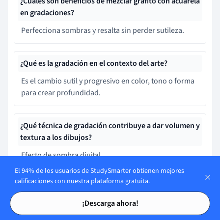
¿Cuáles son beneficios de mezclar grafito con acuarela
en gradaciones?
Perfecciona sombras y resalta sin perder sutileza.
¿Qué es la gradación en el contexto del arte?
Es el cambio sutil y progresivo en color, tono o forma
para crear profundidad.
¿Qué técnica de gradación contribuye a dar volumen y
textura a los dibujos?
Efecto de sombra digital
El 94% de los usuarios de StudySmarter obtienen mejores
calificaciones con nuestra plataforma gratuita.
¿Cuál es el propósito de la gradación en diseño
Tarjetas de estudio
Tarjetas de estudio
gráfico?
¡Descarga ahora!
Aumentar la velocidad de carga de elementos en una