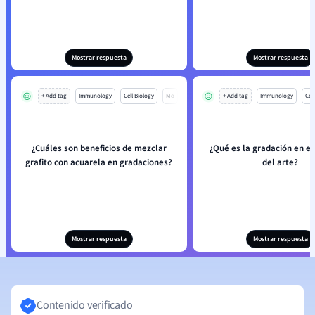
Mostrar respuesta
Mostrar respuesta
+ Add tag
Immunology
Cell Biology
Mo
+ Add tag
Immunology
Cell
¿Cuáles son beneficios de mezclar
¿Qué es la gradación en el
grafito con acuarela en gradaciones?
del arte?
Mostrar respuesta
Mostrar respuesta
Contenido verificado