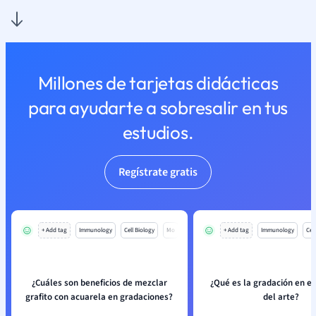
Millones de tarjetas didácticas
para ayudarte a sobresalir en tus
estudios.
Regístrate gratis
+ Add tag
Immunology
Cell Biology
Mo
+ Add tag
Immunology
Cell
¿Cuáles son beneficios de mezclar
¿Qué es la gradación en el
grafito con acuarela en gradaciones?
del arte?