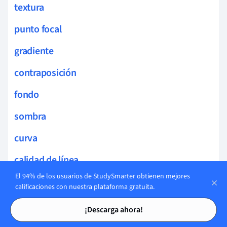
textura
punto focal
gradiente
contraposición
fondo
sombra
curva
calidad de línea
El 94% de los usuarios de StudySmarter obtienen mejores
línea
calificaciones con nuestra plataforma gratuita.
Tarjetas de estudio
Tarjetas de estudio
proyección
¡Descarga ahora!
disposición