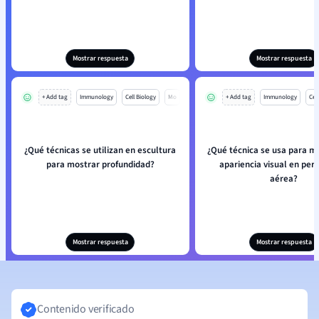
Mostrar respuesta
Mostrar respuesta
+ Add tag
Immunology
Cell Biology
Mo
+ Add tag
Immunology
Cell
¿Qué técnicas se utilizan en escultura
¿Qué técnica se usa para ma
para mostrar profundidad?
apariencia visual en per
aérea?
Mostrar respuesta
Mostrar respuesta
Contenido verificado