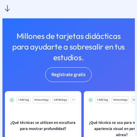
Millones de tarjetas didácticas
para ayudarte a sobresalir en tus
estudios.
Regístrate gratis
+ Add tag
Immunology
Cell Biology
Mo
+ Add tag
Immunology
Cell
¿Qué técnicas se utilizan en escultura
¿Qué técnica se usa para ma
para mostrar profundidad?
apariencia visual en per
aérea?