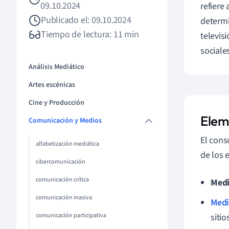
09.10.2024
refiere
Publicado el: 09.10.2024
determi
Tiempo de lectura: 11 min
televisi
sociale
Análisis Mediático
Artes escénicas
Cine y Producción
Elem
Comunicación y Medios
El cons
alfabetización mediática
de los 
cibercomunicación
comunicación crítica
Medi
comunicación masiva
Medi
comunicación participativa
sitio