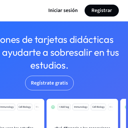
Iniciar sesión
Registrar
lones de tarjetas didácticas
 ayudarte a sobresalir en tus
estudios.
Regístrate gratis
Immunology
Cell Biology
Mo
+ Add tag
Immunology
Cell Biology
Mo