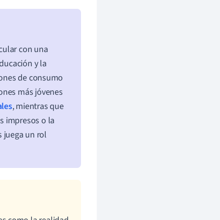
cular con una
educación y la
atrones de consumo
iones más jóvenes
ales
, mientras que
s impresos o la
s juega un rol