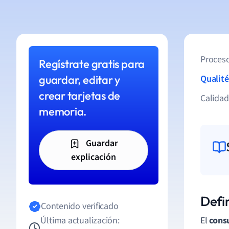
Proceso
Regístrate gratis para
guardar, editar y
Qualité
crear tarjetas de
Calida
memoria.
Guardar
explicación
Defi
Contenido verificado
Última actualización:
El
cons