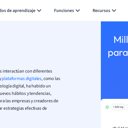
Generar tarjetas de aprendizaje
Resumir página
dos de aprendizaje
Funciones
Recursos
Mil
para
s interactúan con diferentes
y
plataformas digitales
, como las
nología digital, ha habido un
nuevos hábitos y tendencias,
ara las empresas y creadores de
 estrategias efectivas de
+ Add tag