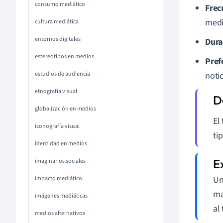
consumo mediático
Frec
medi
cultura mediática
entornos digitales
Dura
estereotipos en medios
Pref
estudios de audiencia
noti
etnografía visual
globalización en medios
El
iconografía visual
ti
identidad en medios
imaginarios sociales
Un
impacto mediático
ma
imágenes mediáticas
al
medios alternativos