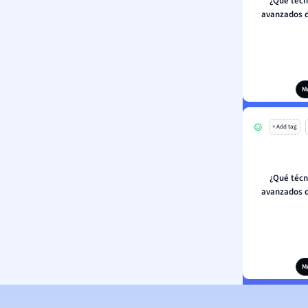
¿Qué técn
avanzados 
M
+ Add tag
¿Qué técn
avanzados 
M