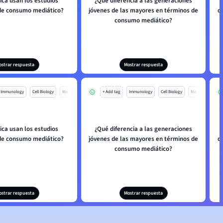
ica usan los estudios
¿Qué diferencia a las generaciones
de consumo mediático?
jóvenes de las mayores en términos de
q
consumo mediático?
ostrar respuesta
Mostrar respuesta
Immunology
Cell Biology
Mo
+ Add tag
Immunology
Cell Biology
Mo
ica usan los estudios
¿Qué diferencia a las generaciones
de consumo mediático?
jóvenes de las mayores en términos de
q
consumo mediático?
ostrar respuesta
Mostrar respuesta