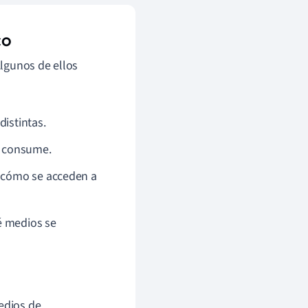
co
lgunos de ellos
distintas.
e consume.
n cómo se acceden a
é medios se
medios de