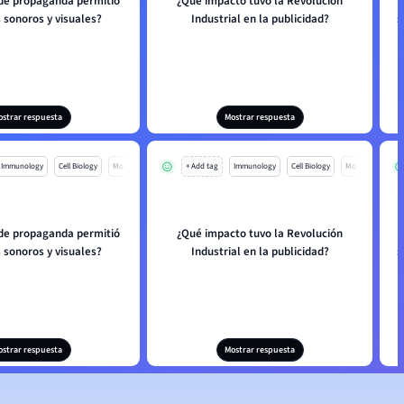
de propaganda permitió
¿Qué impacto tuvo la Revolución
 sonoros y visuales?
Industrial en la publicidad?
s
ostrar respuesta
Mostrar respuesta
Immunology
Cell Biology
Mo
+ Add tag
Immunology
Cell Biology
Mo
de propaganda permitió
¿Qué impacto tuvo la Revolución
 sonoros y visuales?
Industrial en la publicidad?
s
ostrar respuesta
Mostrar respuesta