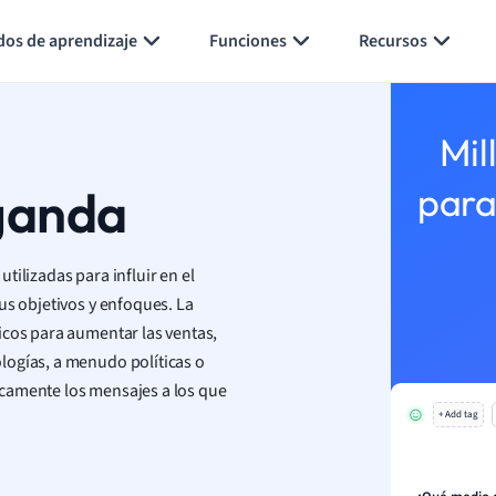
Generar tarjetas de aprendizaje
Resumir página
dos de aprendizaje
Funciones
Recursos
Mil
ganda
para
ilizadas para influir en el
us objetivos y enfoques. La
icos para aumentar las ventas,
logías, a menudo políticas o
ticamente los mensajes a los que
+ Add tag