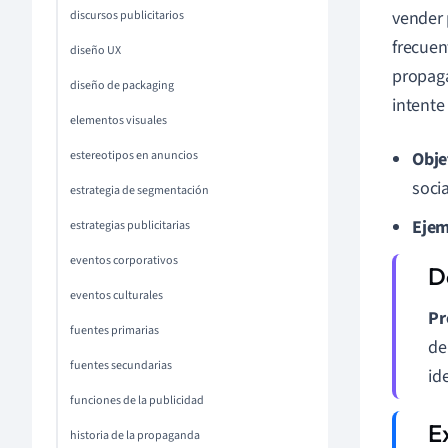
vender p
discursos publicitarios
frecuen
diseño UX
propaga
diseño de packaging
intente
elementos visuales
estereotipos en anuncios
Obje
socia
estrategia de segmentación
Ejem
estrategias publicitarias
eventos corporativos
eventos culturales
Pr
fuentes primarias
de
fuentes secundarias
id
funciones de la publicidad
historia de la propaganda