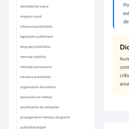
Po
identidad de marca
ex
impacto visual
de
influencia publicitaria
legislación publicitaria
lenguaje publicitario
mensaje implícito
Aunq
comu
mensajes persuasivos
crít
narrativa publicitaria
anun
organización de eventos
persuasión en medios
planificación de campañas
propaganda en tiempos de guerra
publicidad digital