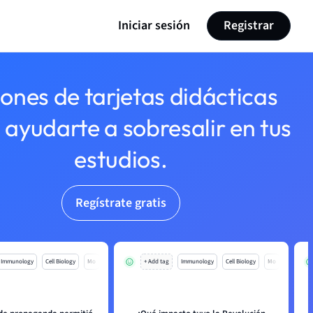
Iniciar sesión
Registrar
lones de tarjetas didácticas
 ayudarte a sobresalir en tus
estudios.
Regístrate gratis
Immunology
Cell Biology
Mo
+ Add tag
Immunology
Cell Biology
Mo