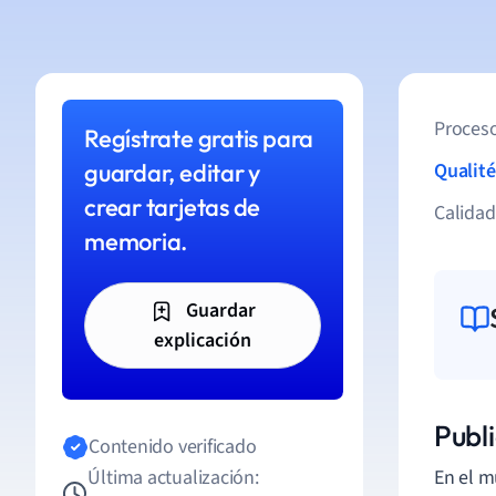
Proceso
Regístrate gratis para
guardar, editar y
Qualité
crear tarjetas de
Calida
memoria.
Guardar
explicación
Publ
Contenido verificado
Última actualización:
En el 