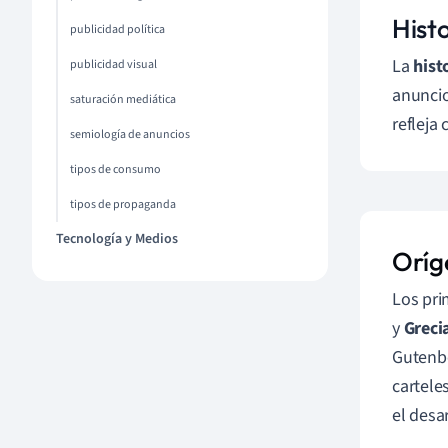
Hist
publicidad política
La
hist
publicidad visual
anuncio
saturación mediática
refleja
semiología de anuncios
tipos de consumo
tipos de propaganda
Tecnología y Medios
Oríg
Los pri
y
Greci
Gutenbe
cartele
el desa