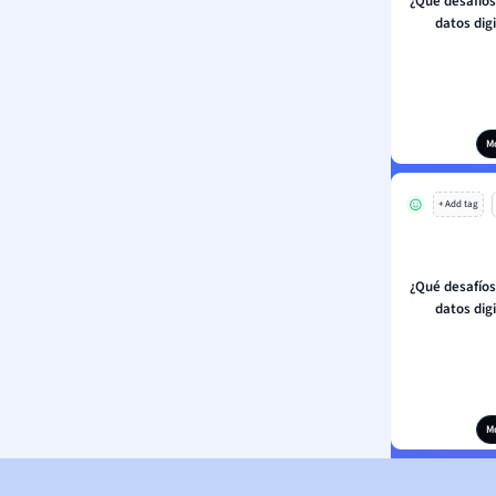
¿Qué desafíos
datos dig
M
+ Add tag
¿Qué desafíos
datos dig
M