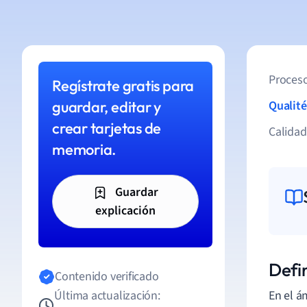
Proceso
Regístrate gratis para
guardar, editar y
Qualité
crear tarjetas de
Calida
memoria.
Guardar
explicación
Defin
Contenido verificado
Última actualización:
En el á