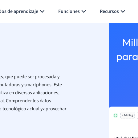
Generar tarjetas de aprendizaje
Resumir página
dos de aprendizaje
Funciones
Recursos
Mil
para
ts, que puede ser procesada y
putadoras y smartphones. Este
iliza en diversas aplicaciones,
cial. Comprender los datos
o tecnológico actual y aprovechar
+ Add tag