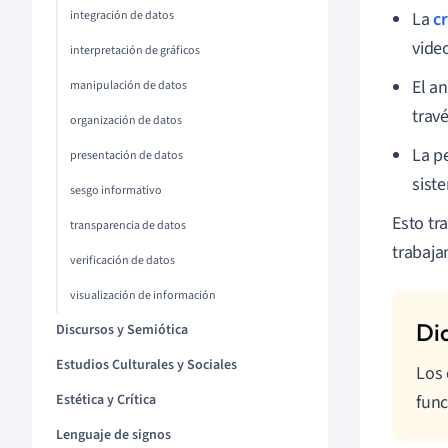
integración de datos
La
c
vide
interpretación de gráficos
El a
manipulación de datos
trav
organización de datos
La p
presentación de datos
sist
sesgo informativo
Esto tr
transparencia de datos
trabaja
verificación de datos
visualización de información
Discursos y Semiótica
Estudios Culturales y Sociales
Los 
Estética y Crítica
func
Lenguaje de signos