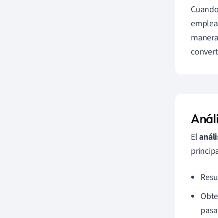
Cuando 
emplear
manera 
convert
Análi
El
análi
princip
Resu
Obte
pasa