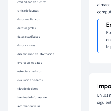
credibilidad de fuentes
almacen
crítica de fuentes
comput
datos cualitativos
datos digitales
Po
datos estadísticos
en
datos visuales
la
diseminación de información
errores en los datos
estructura de datos
evaluación de datos
Impo
filtrado de datos
En los 
fuentes de información
siguien
información veraz