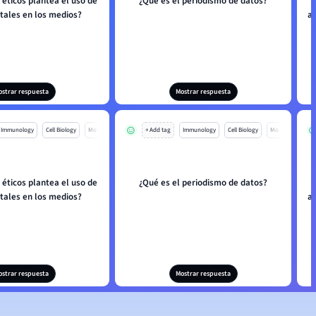
 éticos plantea el uso de
¿Qué es el periodismo de datos?
itales en los medios?
a
ostrar respuesta
Mostrar respuesta
Immunology
Cell Biology
Mo
+ Add tag
Immunology
Cell Biology
Mo
 éticos plantea el uso de
¿Qué es el periodismo de datos?
itales en los medios?
a
ostrar respuesta
Mostrar respuesta