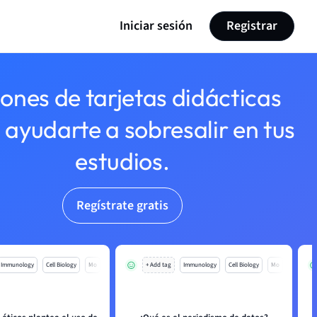
Iniciar sesión
Registrar
lones de tarjetas didácticas
 ayudarte a sobresalir en tus
estudios.
Regístrate gratis
Immunology
Cell Biology
Mo
+ Add tag
Immunology
Cell Biology
Mo