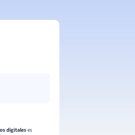
os digitales
es