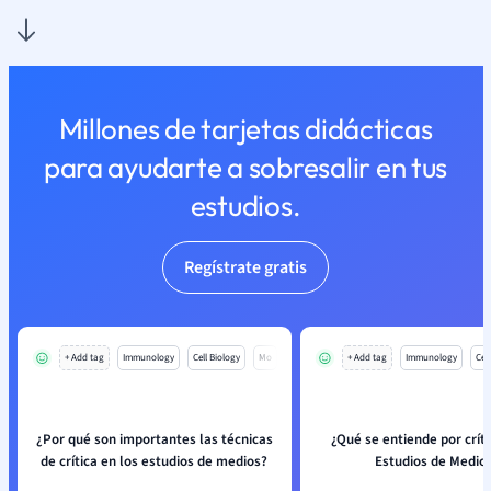
Millones de tarjetas didácticas
para ayudarte a sobresalir en tus
estudios.
Regístrate gratis
+ Add tag
Immunology
Cell Biology
Mo
+ Add tag
Immunology
Cell
¿Por qué son importantes las técnicas
¿Qué se entiende por críti
de crítica en los estudios de medios?
Estudios de Medio