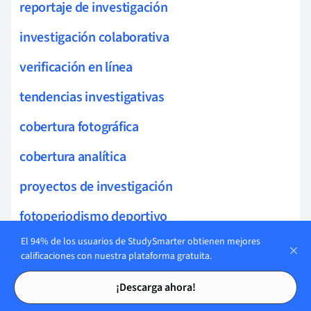
reportaje de investigación
investigación colaborativa
verificación en línea
tendencias investigativas
cobertura fotográfica
cobertura analítica
proyectos de investigación
fotoperiodismo deportivo
El 94% de los usuarios de StudySmarter obtienen mejores
ética fotoperiodística
calificaciones con nuestra plataforma gratuita.
fotoperiodismo contemporáneo
Tarjetas de estudio
Tarjetas de estudio
¡Descarga ahora!
fotoperiodismo cultural