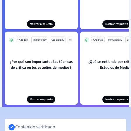
Mostrar respuesta
Mostrar respuesta
+ Add tag
Immunology
Cell Biology
Mo
+ Add tag
Immunology
Cell
¿Por qué son importantes las técnicas
¿Qué se entiende por críti
de crítica en los estudios de medios?
Estudios de Medio
Mostrar respuesta
Mostrar respuesta
Contenido verificado