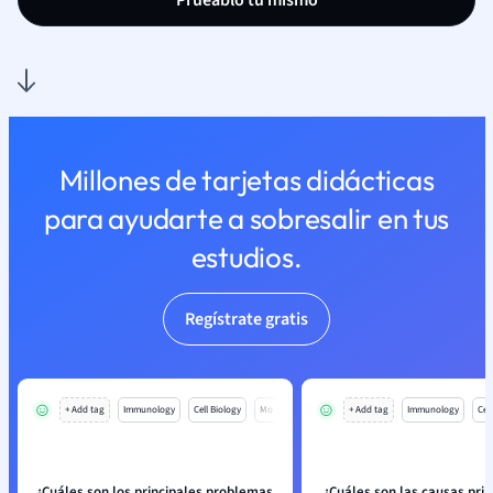
Pruéablo tú mismo
Millones de tarjetas didácticas
para ayudarte a sobresalir en tus
estudios.
Regístrate gratis
+ Add tag
Immunology
Cell Biology
Mo
+ Add tag
Immunology
Cell
¿Cuáles son los principales problemas
¿Cuáles son las causas prin