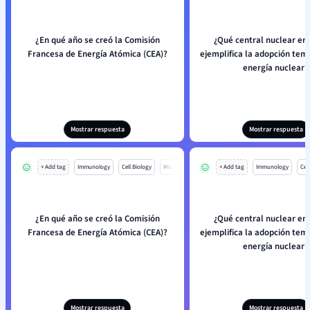
¿En qué año se creó la Comisión
¿Qué central nuclear en 
Francesa de Energía Atómica (CEA)?
ejemplifica la adopción tem
energía nuclear?
Mostrar respuesta
Mostrar respuesta
+ Add tag
Immunology
Cell Biology
Mo
+ Add tag
Immunology
Cell
¿En qué año se creó la Comisión
¿Qué central nuclear en 
Francesa de Energía Atómica (CEA)?
ejemplifica la adopción tem
energía nuclear?
Mostrar respuesta
Mostrar respuesta