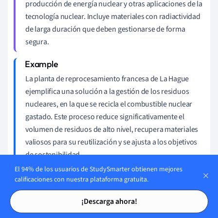
producción de energía nuclear y otras aplicaciones de la
tecnología nuclear. Incluye materiales con radiactividad
de larga duración que deben gestionarse de forma
segura.
La planta de reprocesamiento francesa de La Hague
ejemplifica una solución a la gestión de los residuos
nucleares, en la que se recicla el combustible nuclear
gastado. Este proceso reduce significativamente el
volumen de residuos de alto nivel, recupera materiales
valiosos para su reutilización y se ajusta a los objetivos
de sostenibilidad.
El 94% de los usuarios de StudySmarter obtienen mejores
calificaciones con nuestra plataforma gratuita.
Tarjetas de estudio
Tarjetas de estudio
¡Descarga ahora!
Para hacer frente a los retos que plantean los residuos
nucleares, Francia invierte en investigación y desarrollo