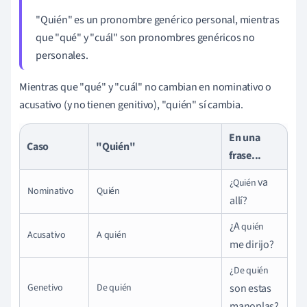
"Quién" es un pronombre genérico personal, mientras
que "qué" y "cuál" son pronombres genéricos no
personales.
Mientras que "qué" y "cuál" no cambian en nominativo o
acusativo (y no tienen genitivo), "quién" sí cambia.
En una
Caso
"Quién"
frase...
va
¿Quién
Nominativo
Quién
allí?
¿A
quién
Acusativo
A quién
me dirijo?
¿De quién
Genetivo
De quién
son estas
manoplas?