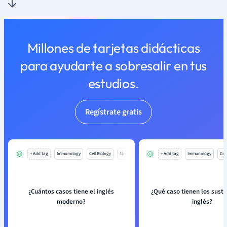
Millones de tarjetas didácticas
para ayudarte a sobresalir en tus
estudios.
Regístrate gratis
+ Add tag
Immunology
Cell Biology
Mo
+ Add tag
Immunology
Cell
¿Cuántos casos tiene el inglés
¿Qué caso tienen los susta
moderno?
inglés?