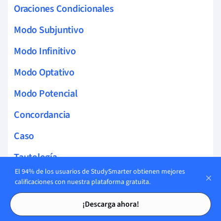
Oraciones Condicionales
Modo Subjuntivo
Modo Infinitivo
Modo Optativo
Modo Potencial
Concordancia
Caso
Tautología
El 94% de los usuarios de StudySmarter obtienen mejores
Adjetivos Descriptivos
calificaciones con nuestra plataforma gratuita.
Tarjetas de estudio
Tarjetas de estudio
Interjecciones
¡Descarga ahora!
Conjunciones subordinantes