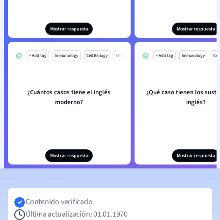
Mostrar respuesta
Mostrar respuesta
+ Add tag
Immunology
Cell Biology
Mo
+ Add tag
Immunology
Cell
¿Cuántos casos tiene el inglés
¿Qué caso tienen los susta
moderno?
inglés?
Mostrar respuesta
Mostrar respuesta
Contenido verificado
Última actualización: 01.01.1970