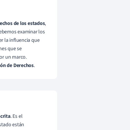
echos de los estados
,
 debemos examinar los
 la influencia que
anes que se
por un marco.
ión de Derechos
.
crita
. Es el
stado están