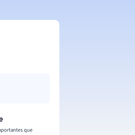
e
mportantes que