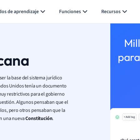
Generar tarjetas de aprendizaje
Resumir página
dos de aprendizaje
Funciones
Recursos
Mil
icana
para
r la base del sistema jurídico
ados Unidos tenía un documento
muy restrictivos para el gobierno
cuestión. Algunos pensaban que el
los, pero otros pensaban que la
on una nueva
Constitución
.
+ Add tag