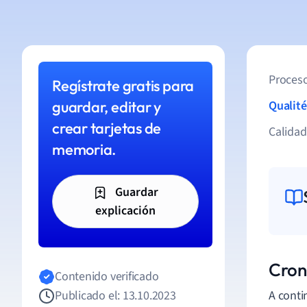
Proceso
Regístrate gratis para
guardar, editar y
Qualité
crear tarjetas de
Calida
memoria.
Guardar
explicación
Cron
Contenido verificado
Publicado el: 13.10.2023
A conti