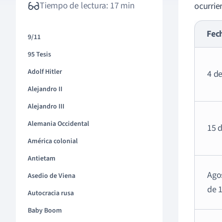
Tiempo de lectura: 17 min
ocurrie
Fec
9/11
95 Tesis
Adolf Hitler
4 de
Alejandro II
Alejandro III
Alemania Occidental
15 
América colonial
Antietam
Ago
Asedio de Viena
de 
Autocracia rusa
Baby Boom