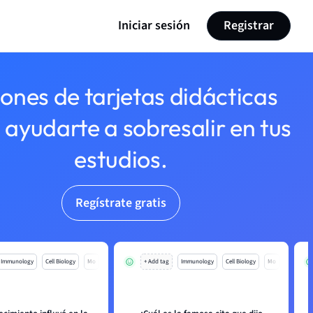
Iniciar sesión
Registrar
lones de tarjetas didácticas
 ayudarte a sobresalir en tus
estudios.
Regístrate gratis
Immunology
Cell Biology
Mo
+ Add tag
Immunology
Cell Biology
Mo