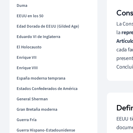
Duma
Cons
EEUU en los 50
La Cons
Edad Dorada de EEUU (Gilded Age)
la
repr
Eduardo VI de Inglaterra
Artícul
El Holocausto
cada fa
Enrique VII
present
Conclui
Enrique VIII
España moderna temprana
Estados Confederados de América
General Sherman
Defi
Gran Bretaña moderna
EEUU t
Guerra Fría
documen
Guerra Hispano-Estadounidense