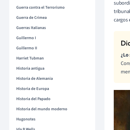
subordi
Guerra contra el Terrorismo
tribuna
Guerra de Crimea
cargos 
Guerras Italianas
Guillermo I
Guillermo II
¿Lo 
Harriet Tubman
Cons
Historia antigua
men
Historia de Alemania
Historia de Europa
Historia del Papado
Historia del mundo moderno
Hugonotes
Ida B Wells