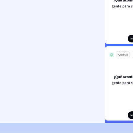
¿Qué aconte
gente para su
M
+ Add tag
¿Qué aconte
gente para su
M