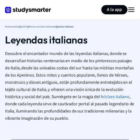
Generar tarjetas de aprendizaje
Resumir página
A la app
Resumenes
Italiano
Problemas sociales italianos
Leyendas italianas
Leyendas italianas
Descubre el encantador mundo de las leyendas italianas, donde se
desarrollan historias centenarias en medio de los pintorescos paisajes
de Italia, desde las soleadas costas del sur hasta las místicas montañas
de los Apeninos. Estos mitos y cuentos populares, llenos de héroes,
monstruos y dioses antiguos, están profundamente entretejidos en el
tejido cultural de Italia, y ofrecen una visión única de la evolución
histórica y social del país. Sumérgete en la magia del
folclore italiano
,
donde cada leyenda sirve de cautivador portal al pasado legendario de
Italia, iluminando las profundidades de sus tradiciones milenarias y la
vibrante imaginación de su pueblo.