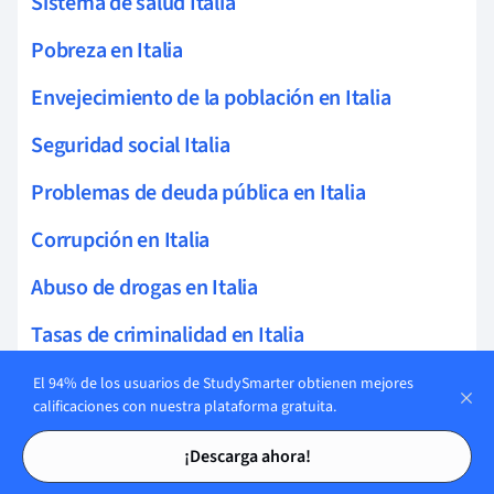
Sistema de salud Italia
Pobreza en Italia
Envejecimiento de la población en Italia
Seguridad social Italia
Problemas de deuda pública en Italia
Corrupción en Italia
Abuso de drogas en Italia
Tasas de criminalidad en Italia
Sistema penitenciario Italia
El 94% de los usuarios de StudySmarter obtienen mejores
calificaciones con nuestra plataforma gratuita.
Brecha digital Italia
Tarjetas de estudio
Tarjetas de estudio
¡Descarga ahora!
Reforma educativa Italia