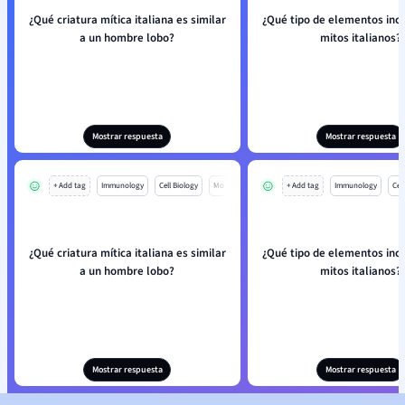
¿Qué criatura mítica italiana es similar
¿Qué tipo de elementos inc
a un hombre lobo?
mitos italianos?
Mostrar respuesta
Mostrar respuesta
+ Add tag
Immunology
Cell Biology
Mo
+ Add tag
Immunology
Cell
¿Qué criatura mítica italiana es similar
¿Qué tipo de elementos inc
a un hombre lobo?
mitos italianos?
Mostrar respuesta
Mostrar respuesta