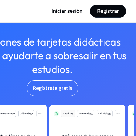
Iniciar sesión
Registrar
lones de tarjetas didácticas
 ayudarte a sobresalir en tus
estudios.
Regístrate gratis
Immunology
Cell Biology
Mo
+ Add tag
Immunology
Cell Biology
Mo