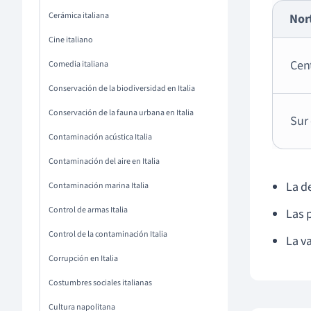
Cerámica italiana
Nort
Cine italiano
Cent
Comedia italiana
Conservación de la biodiversidad en Italia
Conservación de la fauna urbana en Italia
Sur 
Contaminación acústica Italia
Contaminación del aire en Italia
La d
Contaminación marina Italia
Control de armas Italia
Las 
Control de la contaminación Italia
La va
Corrupción en Italia
Costumbres sociales italianas
Cultura napolitana