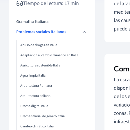
Tiempo de lectura: 17 min
de la v
mediter
las cau
Gramática Italiana
puede a
Problemas sociales italianos
Abuso de drogas en Italia
Adaptación al cambio climático en Italia
Agricultura sostenible Italia
Comp
Agua limpia Italia
La esca
Arquitectura Romana
disponi
de los e
Arquitectura italiana
variaci
Brecha digital Italia
zonas. 
Brecha salarial de género Italia
infraes
Cambio climático Italia