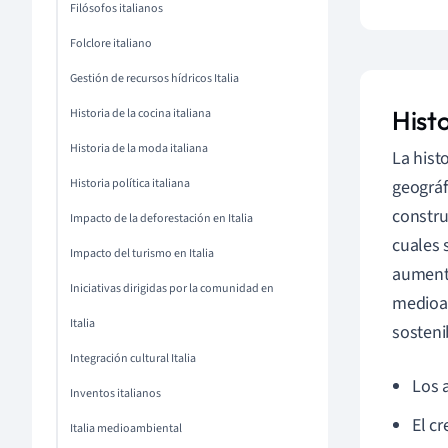
Filósofos italianos
Folclore italiano
Gestión de recursos hídricos Italia
Histo
Historia de la cocina italiana
Historia de la moda italiana
La hist
Historia política italiana
geográf
constru
Impacto de la deforestación en Italia
cuales 
Impacto del turismo en Italia
aumenta
Iniciativas dirigidas por la comunidad en
medioam
Italia
sosteni
Integración cultural Italia
Los 
Inventos italianos
El c
Italia medioambiental