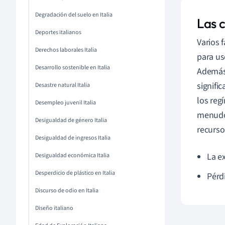
Degradación del suelo en Italia
Las c
Deportes italianos
Varios 
Derechos laborales Italia
para us
Desarrollo sostenible en Italia
Además
signifi
Desastre natural Italia
los reg
Desempleo juvenil Italia
menudo 
Desigualdad de género Italia
recurso
Desigualdad de ingresos Italia
La e
Desigualdad económica Italia
Desperdicio de plástico en Italia
Pérd
Discurso de odio en Italia
Diseño italiano