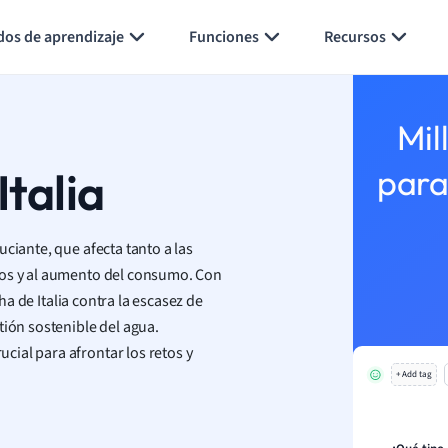
Generar tarjetas de aprendizaje
Resumir página
dos de aprendizaje
Funciones
Recursos
Mil
Italia
para
ciante, que afecta tanto a las
cos y al aumento del consumo. Con
cha de Italia contra la escasez de
tión sostenible del agua.
ial para afrontar los retos y
+ Add tag