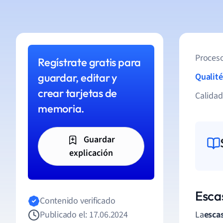
Proceso
Regístrate gratis para
guardar, editar y
Qualité
crear tarjetas de
Calida
memoria.
Guardar
explicación
Escas
Contenido verificado
Publicado el: 17.06.2024
La
esca