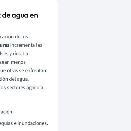
z de agua en
cación de los
uras
incrementa las
es y ríos. La
s sean menos
ue otras se enfrentan
tión del agua,
os sectores agrícola,
ación.
equías e inundaciones.