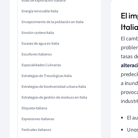
Edad de Exploración Italiana
Energía renovable Italia
El i
Envejecimiento de la población en Italia
Itali
Erosión costera Italia
El camb
Escasez de agua en Italia
problem
Escultores italianos
tasas d
alterac
Especialidades Culinarias
predeci
Estrategias de TI ecológicas Italia
a inund
Estrategias de biodiversidad urbana Italia
provoca
Estrategias de gestión de residuos en Italia
industr
Etiqueta italiana
El a
Expresiones italianas
Unos
Festivales italianos