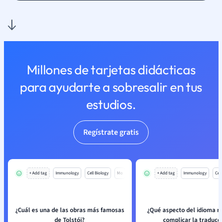
Millones de tarjetas didácticas
para ayudarte a sobresalir en tus
estudios.
Regístrate gratis
+ Add tag
Immunology
Cell Biology
Mo
+ Add tag
Immunology
Cell
¿Cuál es una de las obras más famosas
¿Qué aspecto del idioma r
de Tolstói?
complicar la traducc