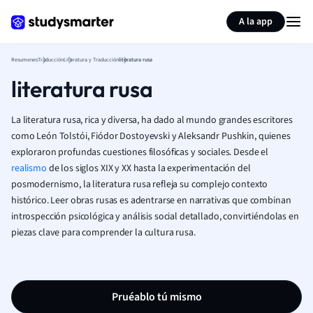
Generar tarjetas de aprendizaje
Resumir página
A la app
Resumenes
Traducción
Literatura y Traducción
literatura rusa
literatura rusa
La literatura rusa, rica y diversa, ha dado al mundo grandes escritores
como León Tolstói, Fiódor Dostoyevski y Aleksandr Pushkin, quienes
exploraron profundas cuestiones filosóficas y sociales. Desde el
realismo
de los siglos XIX y XX hasta la experimentación del
posmodernismo, la literatura rusa refleja su complejo contexto
histórico. Leer obras rusas es adentrarse en narrativas que combinan
introspección psicológica y análisis social detallado, convirtiéndolas en
piezas clave para comprender la cultura rusa.
Pruéablo tú mismo