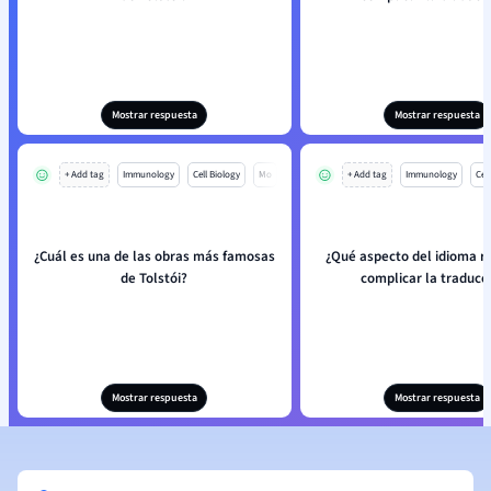
Mostrar respuesta
Mostrar respuesta
+ Add tag
Immunology
Cell Biology
Mo
+ Add tag
Immunology
Cell
¿Cuál es una de las obras más famosas
¿Qué aspecto del idioma r
de Tolstói?
complicar la traducc
Mostrar respuesta
Mostrar respuesta