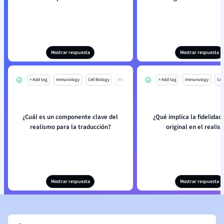
Mostrar respuesta
Mostrar respuesta
+ Add tag
Immunology
Cell Biology
Mo
+ Add tag
Immunology
Cell
¿Cuál es un componente clave del
¿Qué implica la fidelidad 
realismo para la traducción?
original en el reali
Mostrar respuesta
Mostrar respuesta