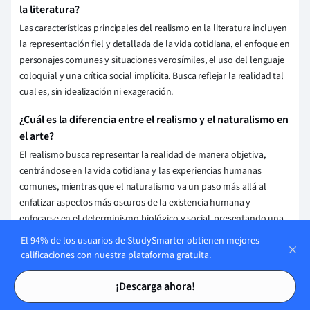
la literatura?
Las características principales del realismo en la literatura incluyen
la representación fiel y detallada de la vida cotidiana, el enfoque en
personajes comunes y situaciones verosímiles, el uso del lenguaje
coloquial y una crítica social implícita. Busca reflejar la realidad tal
cual es, sin idealización ni exageración.
¿Cuál es la diferencia entre el realismo y el naturalismo en
el arte?
El realismo busca representar la realidad de manera objetiva,
centrándose en la vida cotidiana y las experiencias humanas
comunes, mientras que el naturalismo va un paso más allá al
enfatizar aspectos más oscuros de la existencia humana y
enfocarse en el determinismo biológico y social, presentando una
visión pesimista y detallada.
El 94% de los usuarios de StudySmarter obtienen mejores
calificaciones con nuestra plataforma gratuita.
¿Quiénes son algunos de los autores más representativos
Tarjetas de estudio
Tarjetas de estudio
del realismo literario?
¡Descarga ahora!
Algunos de los autores más representativos del realismo literario