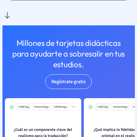
Millones de tarjetas didácticas
para ayudarte a sobresalir en tus
estudios.
Regístrate gratis
+ Add tag
Immunology
Cell Biology
Mo
+ Add tag
Immunology
Cell
¿Cuál es un componente clave del
¿Qué implica la fidelidad 
realismo para la traducción?
original en el reali