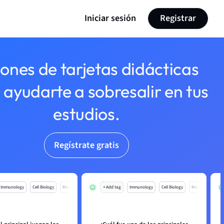
Iniciar sesión
Registrar
lones de tarjetas didácticas
 ayudarte a sobresalir en tus
estudios.
Regístrate gratis
Immunology
Cell Biology
Mo
+ Add tag
Immunology
Cell Biology
Mo