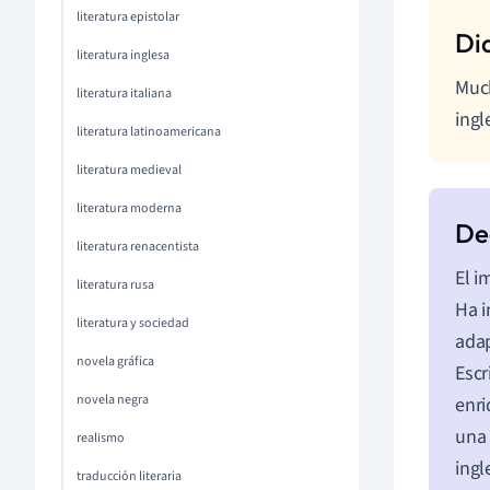
literatura epistolar
literatura inglesa
Much
literatura italiana
ingl
literatura latinoamericana
literatura medieval
literatura moderna
literatura renacentista
El i
literatura rusa
Ha i
literatura y sociedad
adap
novela gráfica
Escr
novela negra
enri
una 
realismo
ingl
traducción literaria