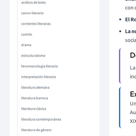
análisis de texto
con 
canon literario
El R
corrientes literarias
La n
cuento
soci
drama
estructuralismo
fenomenología literaria
L
in
interpretación literaria
literatura alemana
literatura barroca
Un
literatura clásica
Au
literatura contemporánea
XIX
literatura de género