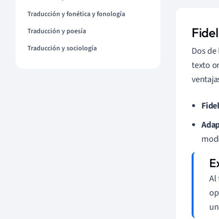
Traducción y fonética y fonología
Fide
Traducción y poesía
Traducción y sociología
Dos de l
texto o
ventaja
Fide
Adap
modif
Al
op
un