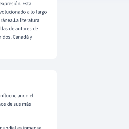
expresión. Esta
volucionado a lo largo
ránea.La literatura
llas de autores de
nidos, Canadá y
 influenciando el
gunos de sus más
a mundial es inmensa,