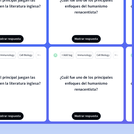
 principal juegan las
¿Cuál fue uno de los principales
en la literatura inglesa?
enfoques del humanismo
d
renacentista?
ostrar respuesta
Mostrar respuesta
Immunology
Cell Biology
Mo
+ Add tag
Immunology
Cell Biology
Mo
 principal juegan las
¿Cuál fue uno de los principales
en la literatura inglesa?
enfoques del humanismo
d
renacentista?
ostrar respuesta
Mostrar respuesta