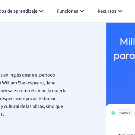
Generar tarjetas de aprendizaje
Resumir página
dos de aprendizaje
Funciones
Recursos
Mil
para
as en inglés desde el período
o William Shakespeare, Jane
niversales como el amor, la muerte
 respectivas épocas. Estudiar
 y cultural de las obras, sino que
s.
+ Add tag