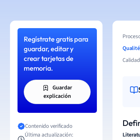
Proceso
Regístrate gratis para
guardar, editar y
Qualité
crear tarjetas de
Calida
memoria.
Guardar
explicación
Defin
Contenido verificado
Última actualización:
Literat