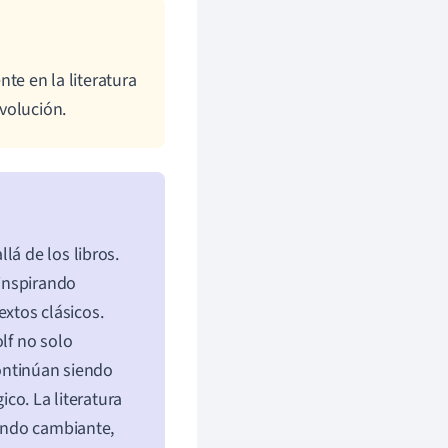
e en la literatura
evolución.
lá de los libros.
 inspirando
xtos clásicos.
lf no solo
continúan siendo
ico. La literatura
mundo cambiante,