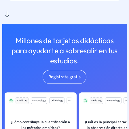
Millones de tarjetas didácticas
para ayudarte a sobresalir en tus
estudios.
Regístrate gratis
+ Add tag
Immunology
Cell Biology
Mo
+ Add tag
Immunology
Cell
¿Cómo contribuye la cuantificación a
¿Cuál es la principal caract
los métodos empíricos?
la observación directa e