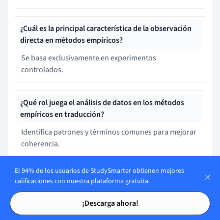
¿Cuál es la principal característica de la observación
directa en métodos empíricos?
Se basa exclusivamente en experimentos
controlados.
¿Qué rol juega el análisis de datos en los métodos
empíricos en traducción?
Identifica patrones y términos comunes para mejorar
coherencia.
El 94% de los usuarios de StudySmarter obtienen mejores
¿Cómo se utiliza la cuantificación en la traducción?
calificaciones con nuestra plataforma gratuita.
Para asegurar que el traductor tiene un conocimiento
Tarjetas de estudio
Tarjetas de estudio
¡Descarga ahora!
extenso del lenguaje de origen.