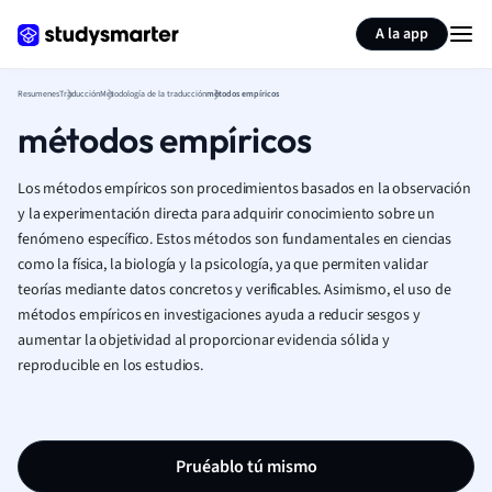
Generar tarjetas de aprendizaje
Resumir página
A la app
Resumenes
Traducción
Metodología de la traducción
métodos empíricos
métodos empíricos
Los métodos empíricos son procedimientos basados en la observación
y la experimentación directa para adquirir conocimiento sobre un
fenómeno específico. Estos métodos son fundamentales en ciencias
como la física, la biología y la psicología, ya que permiten validar
teorías mediante datos concretos y verificables. Asimismo, el uso de
métodos empíricos en investigaciones ayuda a reducir sesgos y
aumentar la objetividad al proporcionar evidencia sólida y
reproducible en los estudios.
Pruéablo tú mismo