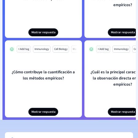
empíricos?
Mostrar respuesta
Mostrar respuesta
+ Add tag
Immunology
Cell Biology
Mo
+ Add tag
Immunology
Cell
¿Cómo contribuye la cuantificación a
¿Cuál es la principal caract
los métodos empíricos?
la observación directa e
empíricos?
Mostrar respuesta
Mostrar respuesta