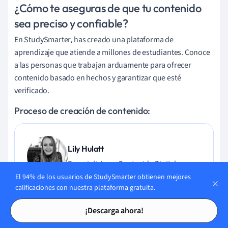
¿Cómo te aseguras de que tu contenido
sea preciso y confiable?
En StudySmarter, has creado una plataforma de
aprendizaje que atiende a millones de estudiantes. Conoce
a las personas que trabajan arduamente para ofrecer
contenido basado en hechos y garantizar que esté
verificado.
Proceso de creación de contenido:
Lily Hulatt
Especialista en Contenido Digital
El 94% de los usuarios de StudySmarter obtienen mejores
calificaciones con nuestra plataforma gratuita.
Lily Hulatt es una especialista en contenido digital con más
de tres años de experiencia en estrategia de contenido y
Tarjetas de estudio
Tarjetas de estudio
¡Descarga ahora!
diseño curricular. Obtuvo su doctorado en Literatura
Inglesa en la Universidad de Durham en 2022, enseñó en el