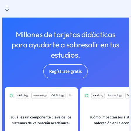
Millones de tarjetas didácticas
para ayudarte a sobresalir en tus
estudios.
Regístrate gratis
+ Add tag
Immunology
Cell Biology
Mo
+ Add tag
Immunology
Cell
¿Cuál es un componente clave de los
¿Cómo impactan los sist
sistemas de valoración académica?
valoración en la econ