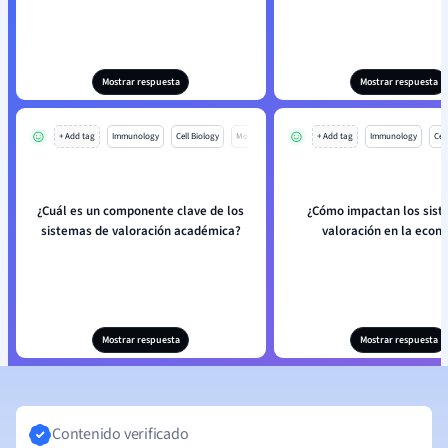
Mostrar respuesta
Mostrar respuesta
+ Add tag
Immunology
Cell Biology
Mo
+ Add tag
Immunology
Cell
¿Cuál es un componente clave de los
¿Cómo impactan los sist
sistemas de valoración académica?
valoración en la econ
Mostrar respuesta
Mostrar respuesta
Contenido verificado