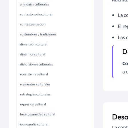
analogías culturales
La c
contexto sociocultural
contextualización
El re
costumbres y tradiciones
Las 
dimensión cultural
dinámica cultural
Co
distorsiones culturales
a 
ecosistema cultural
elementos culturales
estrategias culturales
expresión cultural
heterogeneidad cultural
Desa
iconografía cultural
La cont