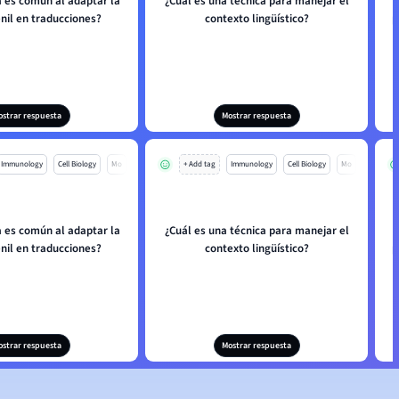
a es común al adaptar la
¿Cuál es una técnica para manejar el
enil en traducciones?
contexto lingüístico?
p
ostrar respuesta
Mostrar respuesta
Immunology
Cell Biology
Mo
+ Add tag
Immunology
Cell Biology
Mo
a es común al adaptar la
¿Cuál es una técnica para manejar el
enil en traducciones?
contexto lingüístico?
p
ostrar respuesta
Mostrar respuesta