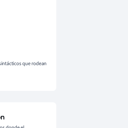
 sintácticos que rodean
ón
tos donde el