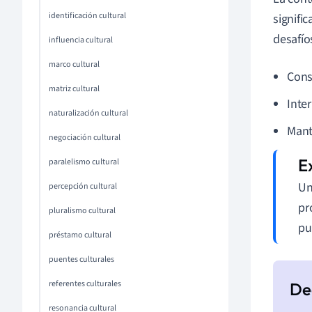
identificación cultural
signifi
desafío
influencia cultural
marco cultural
Conse
matriz cultural
Inte
naturalización cultural
Mant
negociación cultural
paralelismo cultural
Un
percepción cultural
pr
pluralismo cultural
pu
préstamo cultural
puentes culturales
referentes culturales
resonancia cultural