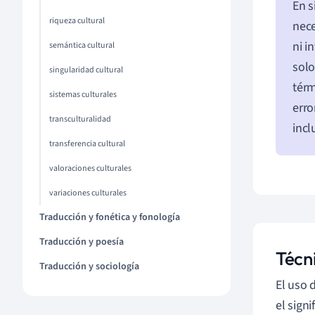
En s
riqueza cultural
nece
ni i
semántica cultural
solo
singularidad cultural
térm
sistemas culturales
erro
transculturalidad
incl
transferencia cultural
valoraciones culturales
variaciones culturales
Traducción y fonética y fonología
Traducción y poesía
Técn
Traducción y sociología
El uso 
el sign