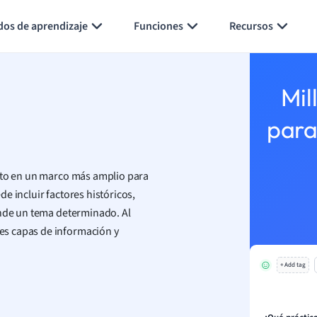
Generar tarjetas de aprendizaje
Resumir página
dos de aprendizaje
Funciones
Recursos
Mil
para
ento en un marco más amplio para
e incluir factores históricos,
ende un tema determinado. Al
es capas de información y
+ Add tag