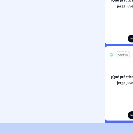
¿Qué práctic
jerga juv
M
+ Add tag
¿Qué práctic
jerga juv
M