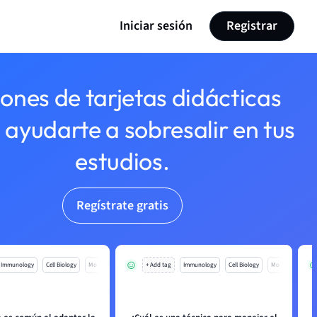
Iniciar sesión
Registrar
lones de tarjetas didácticas
 ayudarte a sobresalir en tus
estudios.
Regístrate gratis
Immunology
Cell Biology
Mo
+ Add tag
Immunology
Cell Biology
Mo