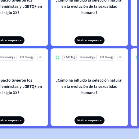
pacto tuvieron los
¿Cómo ha influido la selección natural
feministas y LGBTQ+ en
en la evolución de la sexualidad
el siglo XX?
humana?
ostrar respuesta
Mostrar respuesta
Immunology
Cell Biology
Mo
+ Add tag
Immunology
Cell Biology
Mo
pacto tuvieron los
¿Cómo ha influido la selección natural
feministas y LGBTQ+ en
en la evolución de la sexualidad
el siglo XX?
humana?
ostrar respuesta
Mostrar respuesta