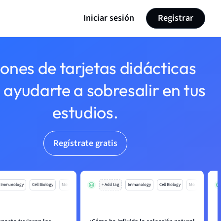
Iniciar sesión
Registrar
lones de tarjetas didácticas
 ayudarte a sobresalir en tus
estudios.
Regístrate gratis
Immunology
Cell Biology
Mo
+ Add tag
Immunology
Cell Biology
Mo