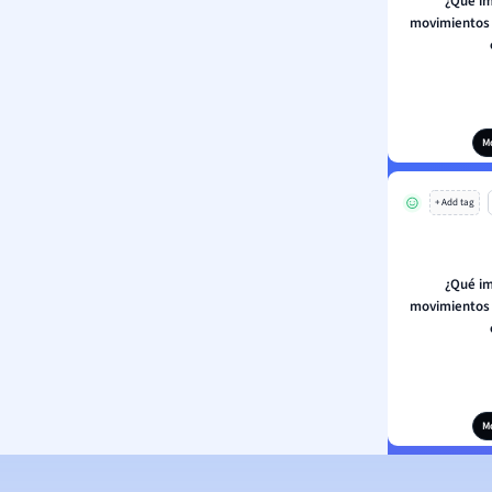
¿Qué im
movimientos 
M
+ Add tag
¿Qué im
movimientos 
M