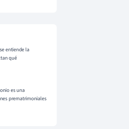
 se entiende la
ctan qué
monio es una
iones prematrimoniales