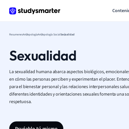
Conteni
Resumenes
Antropología
Antropología Social
Sexualidad
Sexualidad
La sexualidad humana abarca aspectos biológicos, emocionales, 
en cómo las personas perciben y experimentan el placer. Enten
para el bienestar personal y las relaciones interpersonales salu
diferentes identidades y orientaciones sexuales fomenta una so
respetuosa.
Pruéablo tú mismo