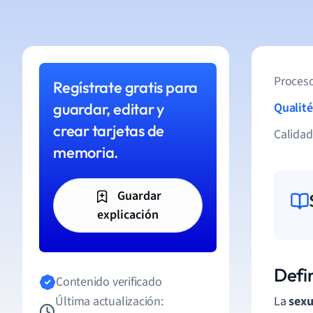
Proceso
Regístrate gratis para
guardar, editar y
Qualité
crear tarjetas de
Calida
memoria.
Guardar
explicación
Defi
Contenido verificado
Última actualización:
La
sexu