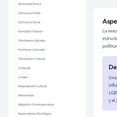
Diversidad Étnica
Estructura Poder
Aspe
Estructura Social
La sexu
Etnicidad Y Nación
estruct
Fenómenos Sociales
polític
Fronteras Culturales
Hibridación Cultural
Lenguaje
Una 
Linajes
infl
Materialismo Cultural
LGBT
Matriarcado
y el
Migración Contemporánea
Nacionalismo Etnológico