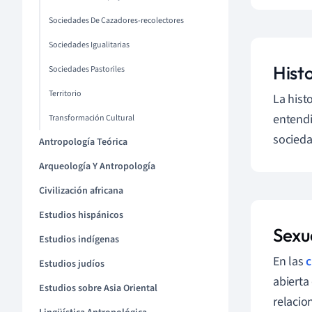
Sociedades De Cazadores-recolectores
Sociedades Igualitarias
Histo
Sociedades Pastoriles
Territorio
La hist
entendi
Transformación Cultural
socieda
Antropología Teórica
Arqueología Y Antropología
Civilización africana
Estudios hispánicos
Sexu
Estudios indígenas
En las
c
Estudios judíos
abierta
Estudios sobre Asia Oriental
relacio