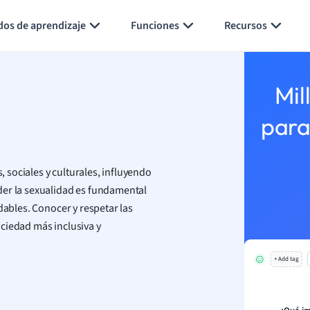
Generar tarjetas de aprendizaje
Resumir página
dos de aprendizaje
Funciones
Recursos
Mil
para
sociales y culturales, influyendo
der la sexualidad es fundamental
dables. Conocer y respetar las
ciedad más inclusiva y
+ Add tag