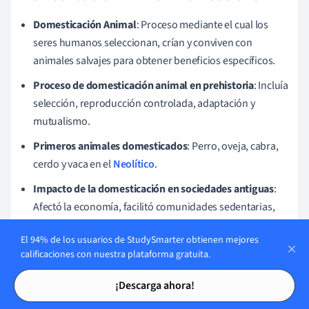
Domesticación Animal
: Proceso mediante el cual los
seres humanos seleccionan, crían y conviven con
animales salvajes para obtener beneficios específicos.
Proceso de domesticación animal en prehistoria
: Incluía
selección, reproducción controlada, adaptación y
mutualismo.
Primeros animales domesticados
: Perro, oveja, cabra,
cerdo y vaca en el
Neolítico
.
Impacto de la domesticación en sociedades antiguas
:
Afectó la economía, facilitó comunidades sedentarias,
influyó en tecnología y cultura.
El 94% de los usuarios de StudySmarter obtienen mejores
Animales domesticados en distintas culturas
: Ejemplos
calificaciones con nuestra plataforma gratuita.
incluyen bueyes en Mesopotamia, llamas en los Andes y
Tarjetas de estudio
Tarjetas de estudio
búfalo de agua en Asia.
¡Descarga ahora!