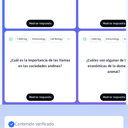
Mostrar respuesta
Mostrar respuesta
+ Add tag
Immunology
Cell Biology
Mo
+ Add tag
Immunology
Cell
¿Cuál es la importancia de las llamas
¿Cuáles son algunas de l
en las sociedades andinas?
económicas de la domest
animal?
Mostrar respuesta
Mostrar respuesta
Contenido verificado