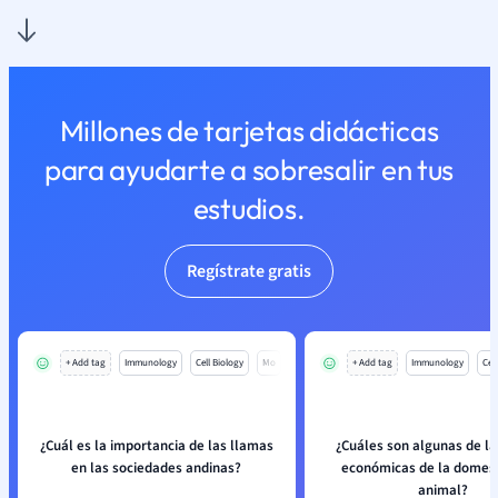
Millones de tarjetas didácticas
para ayudarte a sobresalir en tus
estudios.
Regístrate gratis
+ Add tag
Immunology
Cell Biology
Mo
+ Add tag
Immunology
Cell
¿Cuál es la importancia de las llamas
¿Cuáles son algunas de l
en las sociedades andinas?
económicas de la domest
animal?